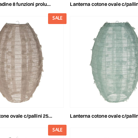
funzioni prolungabile luce calda esterno
lanterna cotone ovale c/pallini 35x35x55 c
SALE
ovale c/pallini 25x25x36 cm beige
lanterna cotone ovale c/pallini 25x25x36 cm verd
SALE