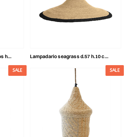
aturale
lampadario seagrass d.57 h.10 cm -sea- naturale/nero
SALE
SALE