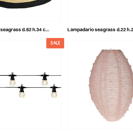
s d.82 h.34 cm -sea- naturale/nero
lampadario seagrass d.22 h.24 cm -sea- naturale
SALE