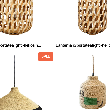
ht -helios hurricane- d.42 h.55cm naturale
lanterna c/portatealight -helios hurricane- d.31 h.49cm n
SALE