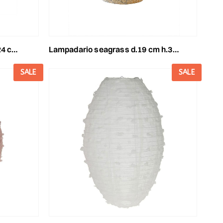
/verde
lampadario seagrass d.19 cm h.35 cm -sea- naturale
SALE
SALE