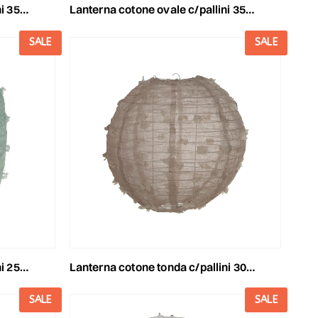
m rosa
lanterna cotone ovale c/pallini 35x35x55 cm bianco
SALE
SALE
e menta
lanterna cotone tonda c/pallini 30x30x30 cm beige
SALE
SALE