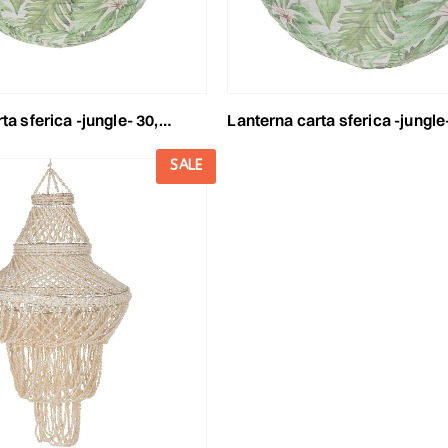
sferica -jungle- 30,5 cm verde
lanterna carta sferica -jungle- cm 40,6
SALE