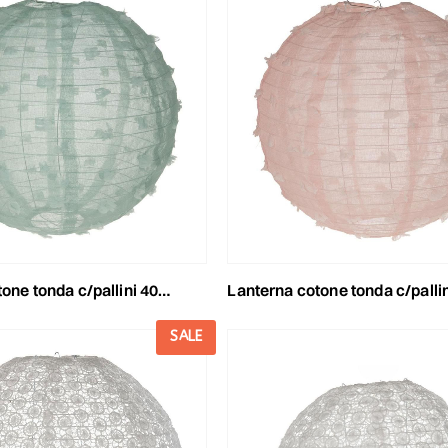
nda c/pallini 40x40x40 cm verde menta
lanterna cotone tonda c/pallini 40x40x40 c
SALE