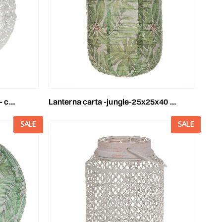
lanterna carta -jungle-25x25x40 cm verde
anca
SALE
SALE