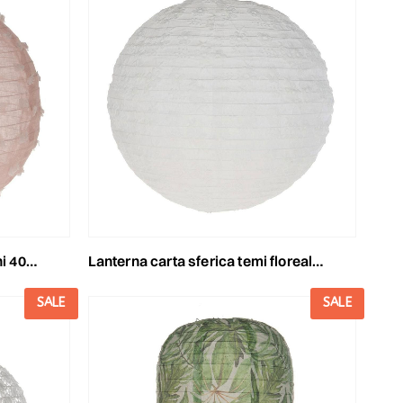
m rosa
lanterna carta sferica temi floreali cm 40 bianca
SALE
SALE