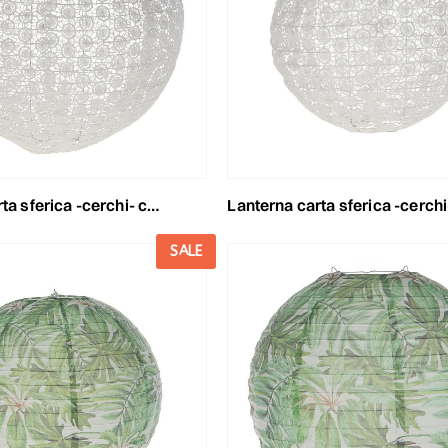
sferica -cerchi- cm 40 bianca
lanterna carta sferica -cerchi- cm 30 bi
SALE