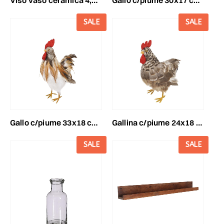
SALE
SALE
gallo c/piume 33x18 cm h.40 cm bianco/beige
gallina c/piume 24x18 cm h.29 cm grigio/beige
SALE
SALE