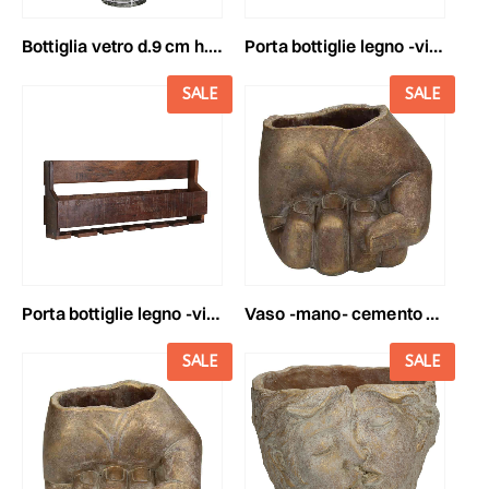
bottiglia vetro d.9 cm h.20 cm -regal- trasparente
porta bottiglie legno -vintage- 75x8 cm h.8 cm marrone
SALE
SALE
porta bottiglie legno -vintage- 60x10 cm h.25 cm marrone
vaso -mano- cemento 18,5x17 cm h.16,5 cm oro
SALE
SALE