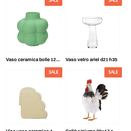
SALE
SALE
vaso vetro ariel d21 h35
vaso ceramica bolle 12x11 cm h.13 cm -dolomite- verde menta
SALE
SALE
viso vaso ceramica 4,5x18 cm h.20,4 cm avorio
gall0 c/piume 30x17 cm h.40 cm bianco/nero