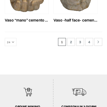
vaso “mano” cemento 14,5x14 cm h.13 cm oro
vaso -half face- cemento 16x14,5 cm h.13 cm oro
1
2
3
4
ORDINE MINIMO
CONSEGNA IN 3 GIORNI