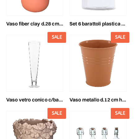
vaso fiber clay d.28 cmh.43 cm arancione
set 6 barattoli plastica c/coperchio d.9 cm h.10 cm
SALE
SALE
vaso vetro conico c/base d.13 cm h.70 cm trasparente
vaso metallo d.12 cm h.12 cm salmone
SALE
SALE