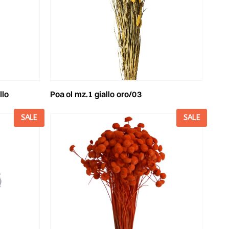
llo
poa ol mz.1 giallo oro/03
SALE
SALE