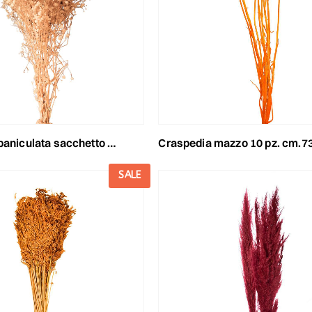
ta sacchetto gr.100 cm.75 bianco/crema
craspedia mazzo 10 pz. cm.73 albicoc
SALE