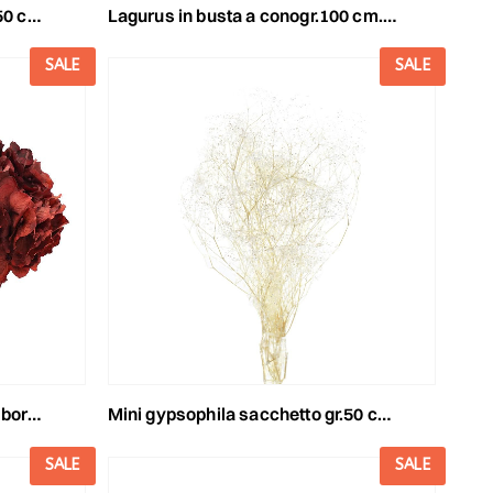
 118/p
lagurus in busta a conogr.100 cm.60-70 naturale
SALE
SALE
ux 19
mini gypsophila sacchetto gr.50 cm.52 bianco 01
SALE
SALE