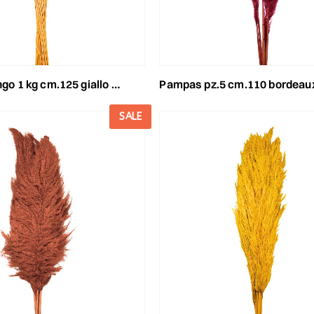
go 1 kg cm.125 giallo oro 03
pampas pz.5 cm.110 bordeau
SALE