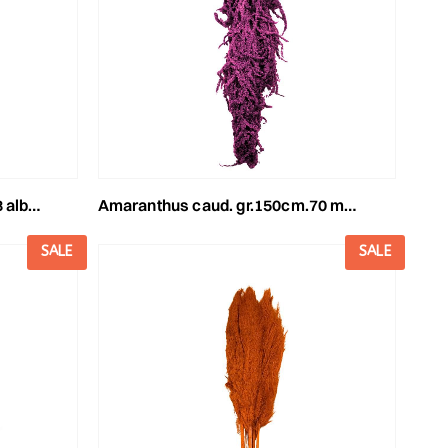
ca 41
amaranthus caud. gr.150cm.70 mora 58/p
SALE
SALE