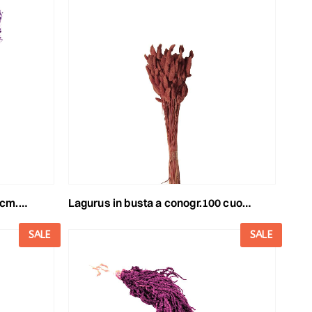
viola
lagurus in busta a conogr.100 cuoio/21
SALE
SALE