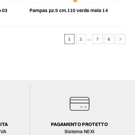
o 03
pampas pz.5 cm.110 verde mela 14
…
1
2
7
8
ITA
PAGAMENTO PROTETTO
IVA
Sistema NEXI