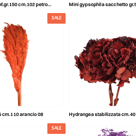
gr.150 cm.102 petrolio 204/p
mini gypsophila sacchetto gr.50 cm.52 ametista
SALE
5 cm.110 arancio 08
hydrangea stabilizzata cm.40 bordea
SALE