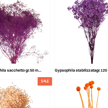
la sacchetto gr.50 mora 58/p
gypsophila stabilizzatagr.120 cm.75 
SALE