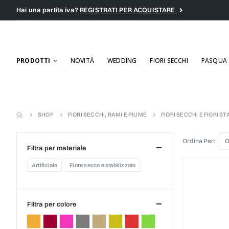
Hai una partita iva?
REGISTRATI PER ACQUISTARE
PRODOTTI
NOVITÀ
WEDDING
FIORI SECCHI
PASQUA
SHOP
FIORI SECCHI, RAMI E PIUME
FIORI SECCHI E FIORI ST
Ordina Per:
filtra per materiale
artificiale
fiore secco e stabilizzato
filtra per colore