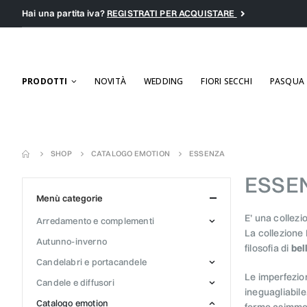
Hai una partita iva?
REGISTRATI PER ACQUISTARE
PRODOTTI
NOVITÀ
WEDDING
FIORI SECCHI
PASQUA
SHOP
CATALOGO EMOTION
ESSENZA
ESSE
menù categorie
E’
una collezio
arredamento e complementi
La collezione 
autunno-inverno
filosofia di
bel
candelabri e portacandele
Le imperfezion
candele e diffusori
ineguagliabile
catalogo emotion
forme asimmet