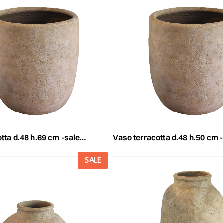
 d.48 h.69 cm -salento- tortora
vaso terracotta d.48 h.50 cm -salento- t
SALE