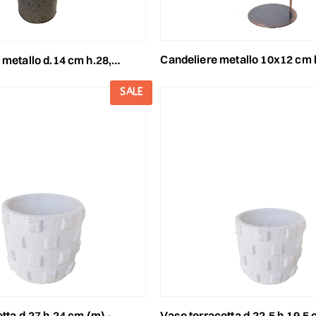
candeliere metallo 10x12 cm h.47 cm (l) -ind
lo d.14 cm h.28,5 cm metal vintage
SALE
d.27 h.24 cm (m) -salento- bianco
vaso terracotta d.22,5 h.19,5 cm (s) -salento- 