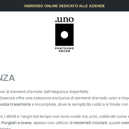
INGROSSO ONLINE DEDICATO ALLE AZIENDE
NZA
ne di elementi d’arredo dall’eleganza imperfetta.
Essenza offre una selezione esclusiva di elementi d’arredo unici e imp
lezza transitoria
e incompleta, dove la semplicità rustica si fonde con
i, i difetti e i segni del tempo non sono celati ma, anzi, celebrati com
.
Forgiati a mano
, spesso con utilizzo di
materiali riciclati
, questi
com
riche.