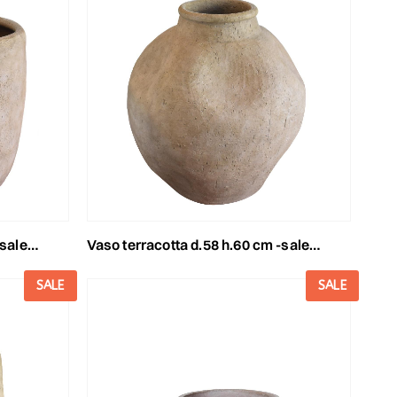
ortora
vaso terracotta d.58 h.60 cm -salento- tortora
SALE
SALE