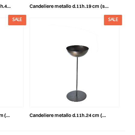
ro polv
candeliere metallo d.11h.19 cm (s)-india- oro
SALE
SALE
- oro
candeliere metallo d.11h.24 cm (m)-india- nero