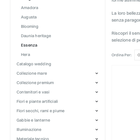
amadora
La loro bellez
augusta
senza paragoni
blooming
Riscopri il se
daunia heritage
selezione di pe
essenza
hera
Ordina Per:
catalogo wedding
collezione mare
collezione premium
contenitori e vasi
fiori e piante artificiali
fiori secchi, rami e piume
gabbie e lanterne
illuminazione
materiale tecnico