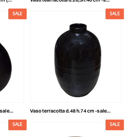
SALE
SALE
 lucido
vaso terracotta d.48 h.74 cm -salento- nero lucido
SALE
SALE