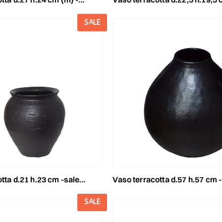
SALE
d.21 h.23 cm -salento- nero opaco
vaso terracotta d.57 h.57 cm -salento- nero
SALE