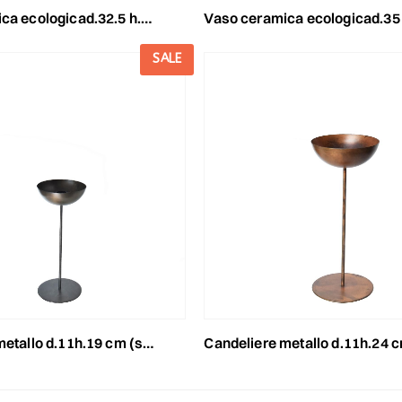
cad.32.5 h.28 cm m-santorini- azzurro polv
vaso ceramica ecologicad.35 h.48,5 cm -santorini- azzur
SALE
llo d.11h.19 cm (s)-india- nero
candeliere metallo d.11h.24 cm (m)-india