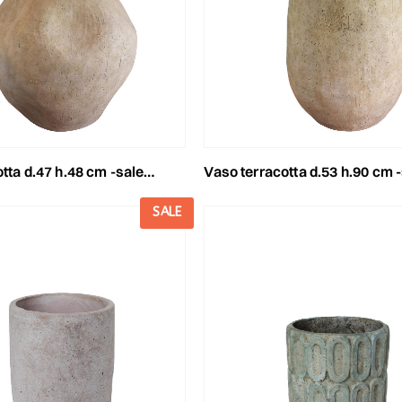
 d.47 h.48 cm -salento- tortora
vaso terracotta d.53 h.90 cm -salento- t
SALE