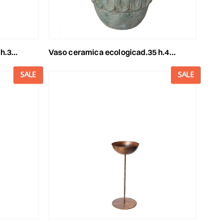
 chiaro
vaso ceramica ecologicad.35 h.42.5 cm l-santorini- verde chiaro
SALE
SALE