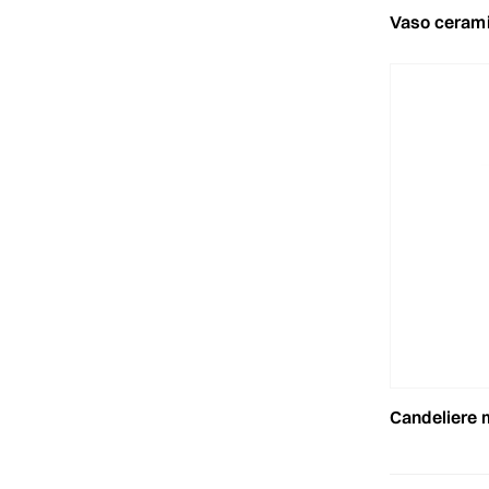
vaso ceramica ecologi
candeliere meta