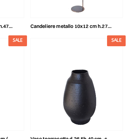
ia- oro
candeliere metallo 10x12 cm h.27 cm (s) -india- oro
SALE
SALE
bianco
vaso tearracotta d.26,5h.40 cm -salento- nero opaco