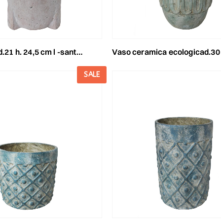
 h. 24,5 cm l -santorini- bianco
vaso ceramica ecologicad.30 h.36 cm m -santorini- verde
SALE