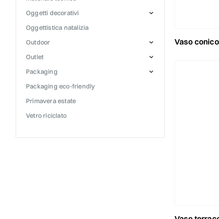
oggetti decorativi
oggettistica natalizia
vaso conico metal
outdoor
outlet
packaging
packaging eco-friendly
primavera estate
vetro riciclato
vaso terracotta 