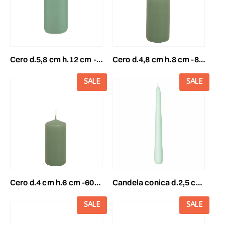
cero d.5,8 cm h.12 cm -120/58- conf.pz.16 reseda
cero d.4,8 cm h.8 cm -80/48- conf.pz.24 reseda
SALE
SALE
cero d.4 cm h.6 cm -60/40- conf.pz.24 reseda
candela conica d.2,5 cmh.40 cm -400/25- conf. pz.6 reseda
SALE
SALE