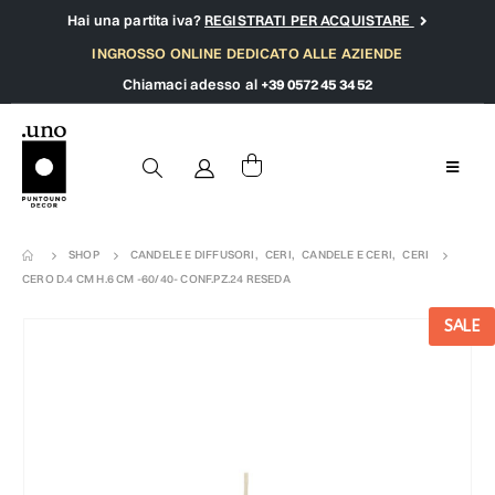
Hai una partita iva?
REGISTRATI PER ACQUISTARE
INGROSSO ONLINE DEDICATO ALLE AZIENDE
Chiamaci adesso al
+39 0572 45 34 52
SHOP
CANDELE E DIFFUSORI
,
CERI
,
CANDELE E CERI
,
CERI
CERO D.4 CM H.6 CM -60/40- CONF.PZ.24 RESEDA
SALE