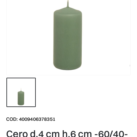
COD: 4009406378351
cero d.4 cm h.6 cm -60/40-