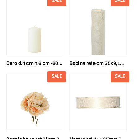
SALE
SALE
cero d.4 cm h.6 cm -60/40- conf.pz.24 avorio
bobina rete cm 55x9,10 mt avorio
SALE
SALE
peonia bouquet 6f cm.29avorio
nastro art.111 25mm 50mt avorio