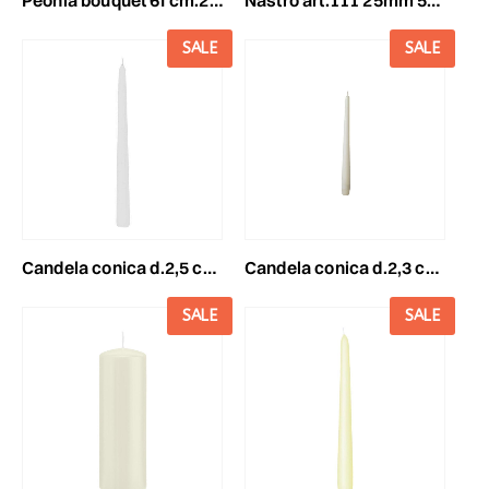
SALE
SALE
candela conica d.2,5 cmh.30 cm -300/25- conf. pz.6 bianco
candela conica d.2,3 cmh.25 cm -250/23- conf. pz.48 avorio
SALE
SALE