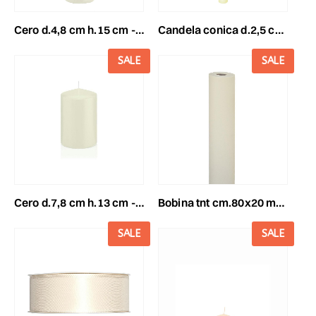
cero d.4,8 cm h.15 cm -150/48- conf.pz.24 avorio
candela conica d.2,5 cmh.30 cm -300/25- conf. pz.12 avorio
SALE
SALE
cero d.7,8 cm h.13 cm -130/78- conf.pz.8 avorio
bobina tnt cm.80x20 mt avorio
SALE
SALE