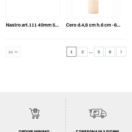
nastro art.111 40mm 50mt avorio
cero d.4,8 cm h.6 cm -60/48- conf.pz.24 naturale
…
1
2
5
6
ORDINE MINIMO
CONSEGNA IN 3 GIORNI