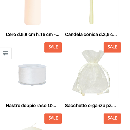
cero d.5,8 cm h.15 cm -150/58- conf.pz.16 avorio
candela conica d.2,5 cmh.25 cm -250/25- conf. pz.12 avorio
SALE
SALE
nastro doppio raso 10mm100mt h.q. avorio
sacchetto organza pz.1012x9 cm avorio
SALE
SALE