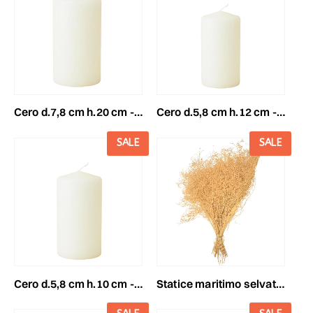
cero d.7,8 cm h.20 cm -200/78- conf.pz.8 avorio
cero d.5,8 cm h.12 cm -120/58- conf.pz.16 avorio
SALE
SALE
cero d.5,8 cm h.10 cm -100/58- conf.pz.16 avorio
statice maritimo selvatico gr.200 cm.85-90 avorio 25/p