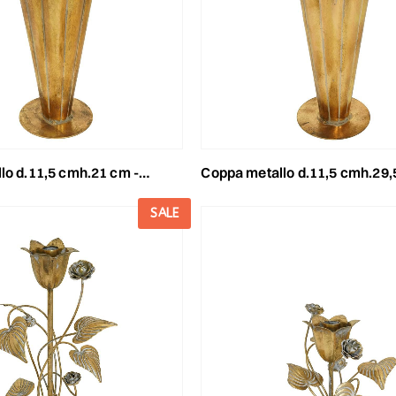
d.11,5 cmh.21 cm -euganea- oro
coppa metallo d.11,5 cmh.29,5 cm -euganea-
SALE