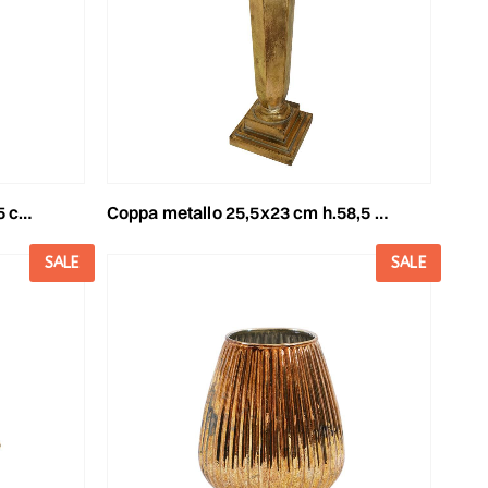
 oro
coppa metallo 25,5x23 cm h.58,5 cm -euganea- oro
SALE
SALE