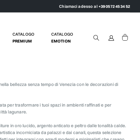
Chiamaci adesso al
+39 0572 45 34 52
CATALOGO
CATALOGO
PREMIUM
EMOTION
nella bellezza senza tempo di Venezia con le decorazioni di
 per trasformare i tuoi spazi in ambienti raffinati e per
ittà lagunare.
re in oro lucido, argento anticato e peltro dalle tonalità calde.
rtistica incorniciata da palazzi e dai canali, questa selezione
etti per integrarsi con arredi moderni e minimalisti che creano