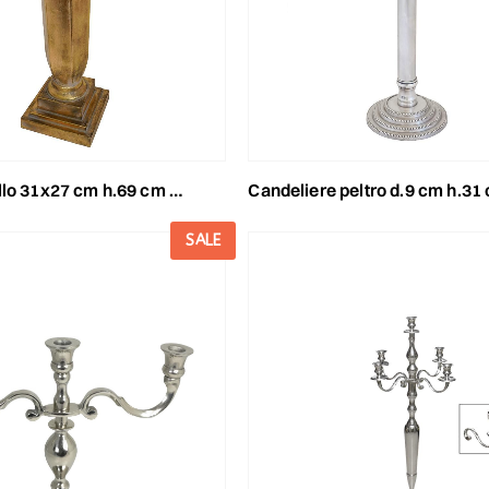
31x27 cm h.69 cm -euganea- oro
candeliere peltro d.9 cm h.31 cm (l) -mira- 
SALE