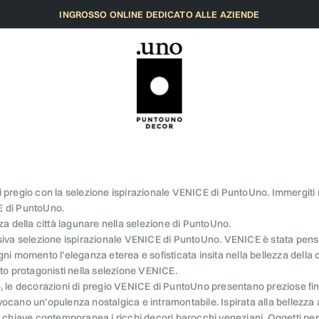
INGROSSO ONLINE DEDICATO ALLE AZIENDE
 pregio con la selezione ispirazionale VENICE di PuntoUno. Immergiti 
 di PuntoUno.
zza della città lagunare nella selezione di PuntoUno.
siva selezione ispirazionale VENICE di PuntoUno. VENICE è stata pensata
gni momento l’eleganza eterea e sofisticata insita nella bellezza della c
nto protagonisti nella selezione VENICE.
, le decorazioni di pregio VENICE di PuntoUno presentano preziose finitu
ocano un’opulenza nostalgica e intramontabile. Ispirata alla bellezza a
n chiave contemporanea i ricchi decori barocchi veneziani. Oggetti perf