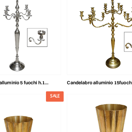
 5 fuochi h.100 cm -mira- argento lucido
candelabro alluminio 15fuochi h.100 cm -mira- oro s
SALE