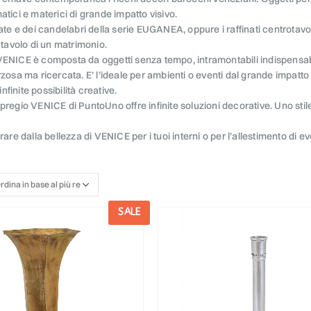
atici e materici di grande impatto visivo.
zate e dei candelabri della serie EUGANEA, oppure i raffinati centrotav
l tavolo di un matrimonio.
ENICE è composta da oggetti senza tempo, intramontabili indispensabil
rzosa ma ricercata. E’ l’ideale per ambienti o eventi dal grande impatt
finite possibilità creative.
pregio VENICE di PuntoUno offre infinite soluzioni decorative. Uno stil
rare dalla bellezza di VENICE per i tuoi interni o per l’allestimento di e
SALE