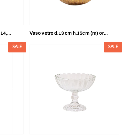
ea- oro
vaso vetro d.13 cm h.15cm (m) oro anticato/argento mercury
SALE
SALE