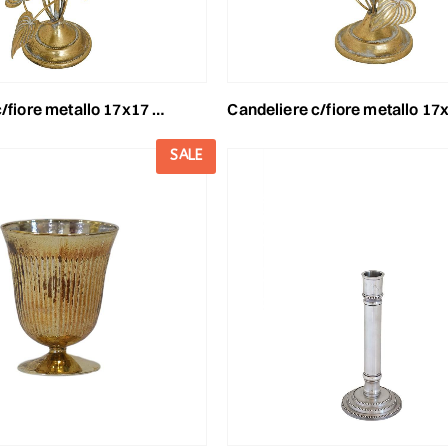
metallo 17x17 cm h.33 cm -euganea- oro
candeliere c/fiore metallo 17x14,5 cm h.20,5 cm -eugan
SALE