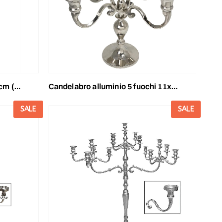
argento
candelabro alluminio 5 fuochi 11x24 cm h.31 cm mira argento luc
SALE
SALE