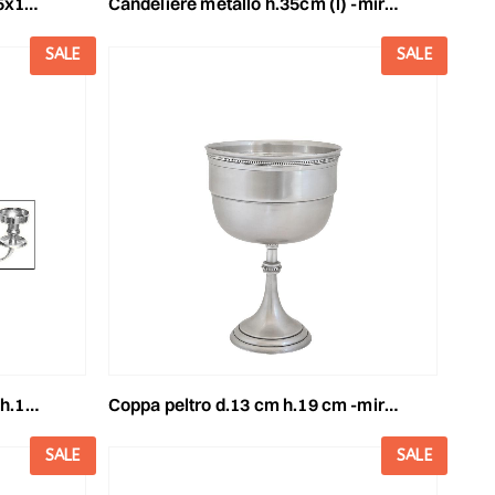
o satin
candeliere metallo h.35cm (l) -mira- argento lucido
SALE
SALE
atinato
coppa peltro d.13 cm h.19 cm -mira- argento
SALE
SALE