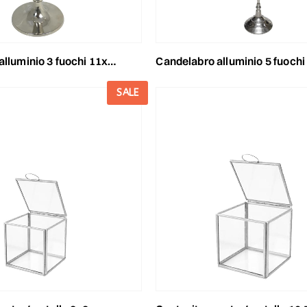
3 fuochi 11x24 cm h.31 cm mira argento luc
candelabro alluminio 5 fuochi h.80 cm argento 
SALE