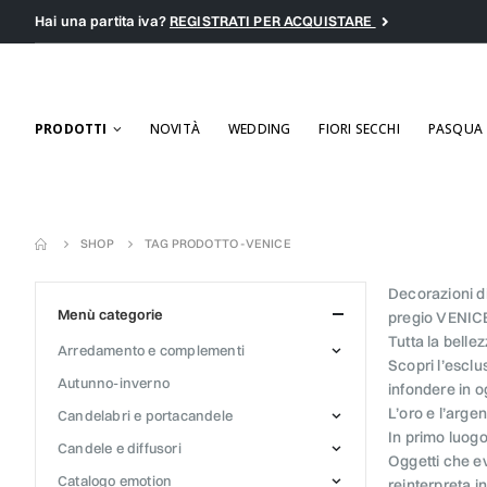
Hai una partita iva?
REGISTRATI PER ACQUISTARE
PRODOTTI
NOVITÀ
WEDDING
FIORI SECCHI
PASQUA
SHOP
TAG PRODOTTO -
VENICE
Decorazioni di
menù categorie
pregio VENICE
Tutta la belle
arredamento e complementi
Scopri l’esclu
autunno-inverno
infondere in o
L’oro e l’arge
candelabri e portacandele
In primo luogo
candele e diffusori
Oggetti che ev
catalogo emotion
reinterpreta i