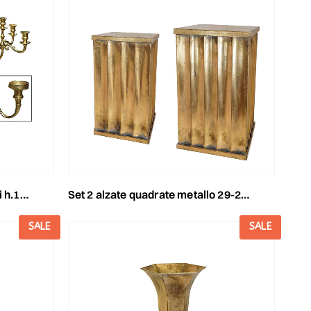
atinato
set 2 alzate quadrate metallo 29-24x29-24 h.49,5-39,5 cm oro
SALE
SALE