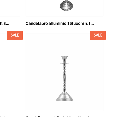
lucido
candelabro alluminio 15fuochi h.100 cm -mira- argento satinato
SALE
SALE