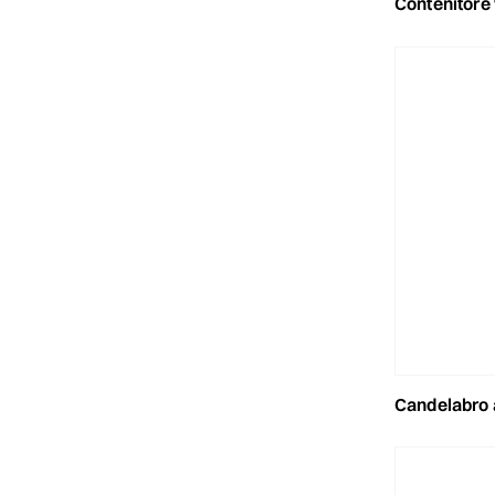
contenitore vetro/met
candelabro alluminio