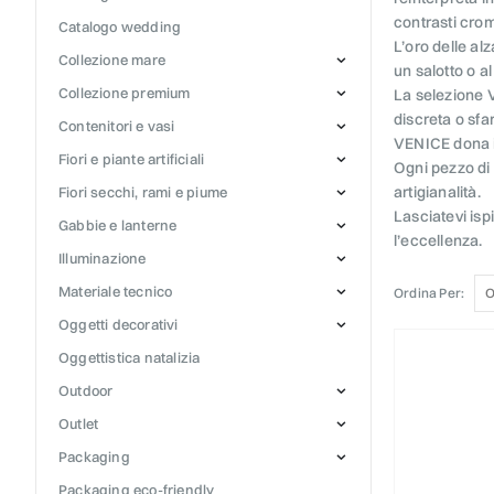
contrasti crom
catalogo wedding
L’oro delle al
collezione mare
un salotto o a
collezione premium
La selezione V
discreta o sfa
contenitori e vasi
VENICE dona in
fiori e piante artificiali
Ogni pezzo di 
artigianalità.
fiori secchi, rami e piume
Lasciatevi ispi
gabbie e lanterne
l’eccellenza.
illuminazione
materiale tecnico
Ordina Per:
oggetti decorativi
oggettistica natalizia
outdoor
outlet
packaging
packaging eco-friendly