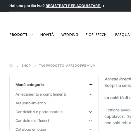
Hai una partita iva?
REGISTRATI PER ACQUISTARE
PRODOTTI
NOVITÀ
WEDDING
FIORI SECCHI
PASQUA
SHOP
TAG PRODOTTO -
ARREDO PREMIUM
Arredo Prem
menù categorie
Scopri la sel
arredamento e complementi
La nobiltà di 
autunno-inverno
Il calore avvo
candelabri e portacandele
capolavori. So
candele e diffusori
non solo robus
catalogo emotion