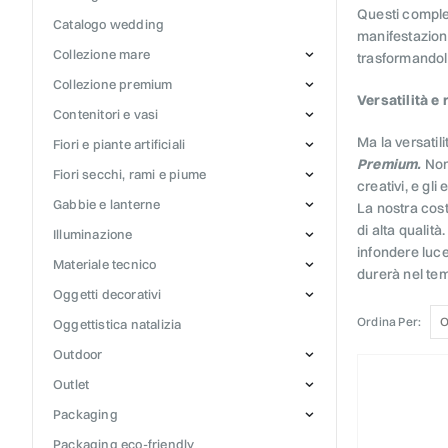
Questi complem
catalogo wedding
manifestazione
collezione mare
trasformandoli 
collezione premium
Versatilità e
contenitori e vasi
Ma la versatil
fiori e piante artificiali
Premium.
Nono
fiori secchi, rami e piume
creativi, e gl
gabbie e lanterne
La nostra cost
di alta qualità
illuminazione
infondere luce
materiale tecnico
durerà nel tem
oggetti decorativi
Ordina Per:
oggettistica natalizia
outdoor
outlet
packaging
packaging eco-friendly