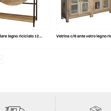
gno riciclato 125x43 cm h.171 cm rovere
vetrina c/6 ante vetro legno riciclato 239x33 cm h.107 