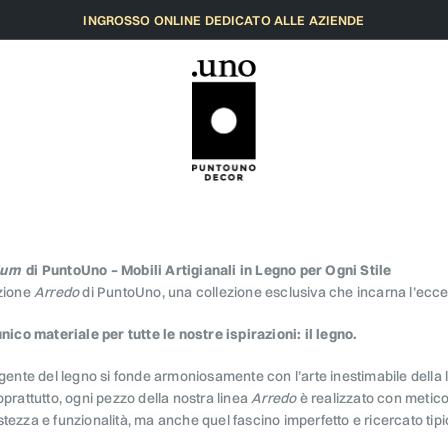
INGROSSO ONLINE DEDICATO ALLE AZIENDE
ium
di PuntoUno – Mobili Artigianali in Legno per Ogni Stile
ezione
Arredo
di PuntoUno, una collezione esclusiva che incarna l’ecce
unico materiale per tutte le nostre ispirazioni: il legno.
lgente del legno si fonde armoniosamente con l’arte inestimabile della l
prattutto, ogni pezzo della nostra linea
Arredo
è realizzato con metico
tezza e funzionalità, ma anche quel fascino imperfetto e ricercato tip