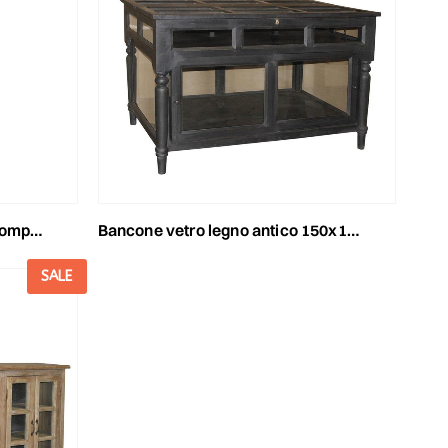
 azzurro
bancone vetro legno antico 150x103 cm h.97 cm wenge’
SALE