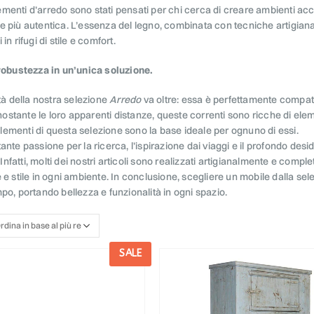
enti d’arredo sono stati pensati per chi cerca di creare ambienti acco
 più autentica. L’essenza del legno, combinata con tecniche artigianali
in rifugi di stile e comfort.
 robustezza in un’unica soluzione.
ità della nostra selezione
Arredo
va oltre: essa è perfettamente compatibi
stante le loro apparenti distanze, queste correnti sono ricche di el
i elementi di questa selezione sono la base ideale per ognuno di essi.
ante passione per la ricerca, l’ispirazione dai viaggi e il profondo des
. Infatti, molti dei nostri articoli sono realizzati artigianalmente e com
 e stile in ogni ambiente. In conclusione, scegliere un mobile dalla se
po, portando bellezza e funzionalità in ogni spazio.
SALE