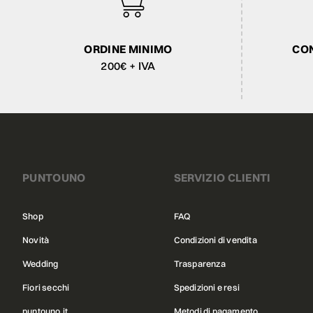
ORDINE MINIMO
CON
200€ + IVA
PUNTOUNO
SERVIZIO CLIENTI
Shop
FAQ
Novità
Condizioni di vendita
Wedding
Trasparenza
Fiori secchi
Spedizioni e resi
puntouno.it
Metodi di pagamento