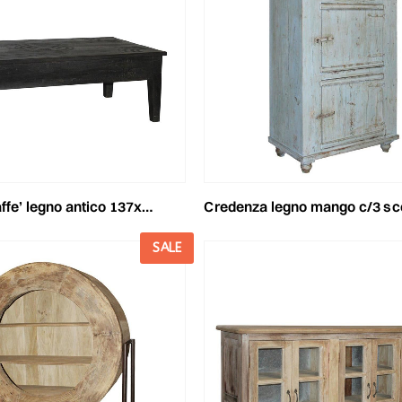
egno antico 137x76 cm h.46 cm wenge’
credenza legno mango c/3 scomparti 89x46 cm h.165 cm
SALE