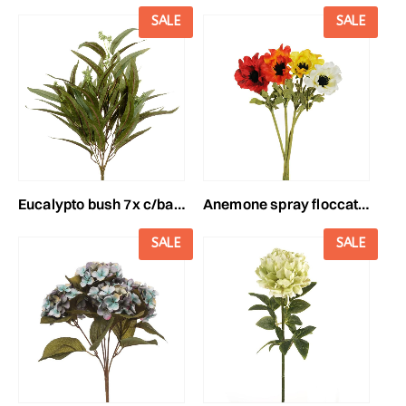
SALE
SALE
eucalypto bush 7x c/bacche cm.60 verde
anemone spray floccato cm 36 ass. rosso/arancio/giallo/crema
SALE
SALE