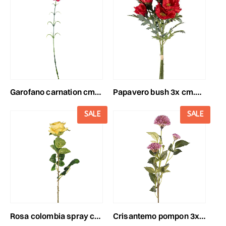
garofano carnation cm.70 fucsia
papavero bush 3x cm.60 rosso
SALE
SALE
rosa colombia spray cm.65 giallo
crisantemo pompon 3x cm.72 malva