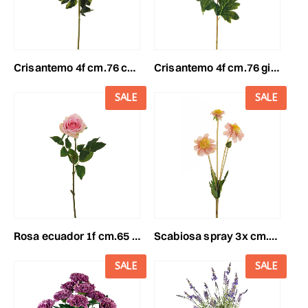
crisantemo 4f cm.76 corallo
crisantemo 4f cm.76 giallo
SALE
SALE
rosa ecuador 1f cm.65 rosa/verde
scabiosa spray 3x cm.47malva
SALE
SALE