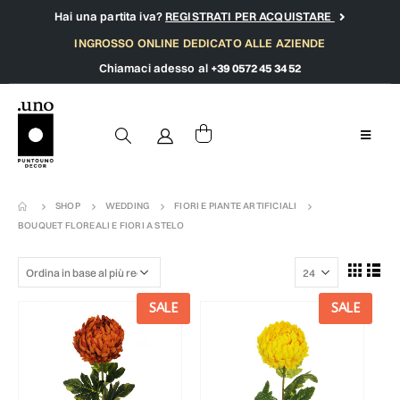
Hai una partita iva?
REGISTRATI PER ACQUISTARE
INGROSSO ONLINE DEDICATO ALLE AZIENDE
Chiamaci adesso al
+39 0572 45 34 52
SHOP
WEDDING
FIORI E PIANTE ARTIFICIALI
BOUQUET FLOREALI E FIORI A STELO
SALE
SALE