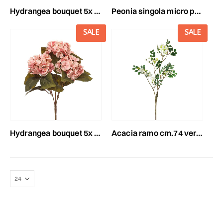
hydrangea bouquet 5x cm.43 blu
peonia singola micro peach 3lvs cm.70 verde
SALE
SALE
hydrangea bouquet 5x cm.43 rosa
acacia ramo cm.74 verde/bianco