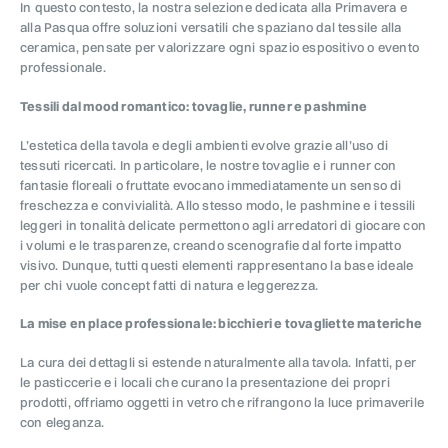
In questo contesto, la nostra selezione dedicata alla Primavera e
alla Pasqua offre soluzioni versatili che spaziano dal tessile alla
ceramica, pensate per valorizzare ogni spazio espositivo o evento
professionale.
Tessili dal mood romantico: tovaglie, runner e pashmine
L’estetica della tavola e degli ambienti evolve grazie all’uso di
tessuti ricercati. In particolare, le nostre tovaglie e i runner con
fantasie floreali o fruttate evocano immediatamente un senso di
freschezza e convivialità. Allo stesso modo, le pashmine e i tessili
leggeri in tonalità delicate permettono agli arredatori di giocare con
i volumi e le trasparenze, creando scenografie dal forte impatto
visivo. Dunque, tutti questi elementi rappresentano la base ideale
per chi vuole concept fatti di natura e leggerezza.
La mise en place professionale: bicchieri e tovagliette materiche
La cura dei dettagli si estende naturalmente alla tavola. Infatti, per
le pasticcerie e i locali che curano la presentazione dei propri
prodotti, offriamo oggetti in vetro che rifrangono la luce primaverile
con eleganza.