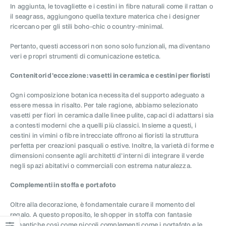
In aggiunta, le tovagliette e i cestini in fibre naturali come il rattan o
il seagrass, aggiungono quella texture materica che i designer
ricercano per gli stili boho-chic o country-minimal.
Pertanto, questi accessori non sono solo funzionali, ma diventano
veri e propri strumenti di comunicazione estetica.
Contenitori d’eccezione: vasetti in ceramica e cestini per fioristi
Ogni composizione botanica necessita del supporto adeguato a
essere messa in risalto. Per tale ragione, abbiamo selezionato
vasetti per fiori in ceramica dalle linee pulite, capaci di adattarsi sia
a contesti moderni che a quelli più classici. Insieme a questi, i
cestini in vimini o fibre intrecciate offrono ai fioristi la struttura
perfetta per creazioni pasquali o estive. Inoltre, la varietà di forme e
dimensioni consente agli architetti d’interni di integrare il verde
negli spazi abitativi o commerciali con estrema naturalezza.
Complementi in stoffa e portafoto
Oltre alla decorazione, è fondamentale curare il momento del
regalo. A questo proposito, le shopper in stoffa con fantasie
romantiche così come piccoli complementi come i portafoto e le