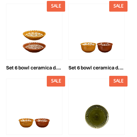
SALE
SALE
set 6 bowl ceramica d.14,5 cm h.3,5 cm -layla- ocra/terra
set 6 bowl ceramica d.12,5 cm h.6,5 cm -layla- ocra/terra
SALE
SALE