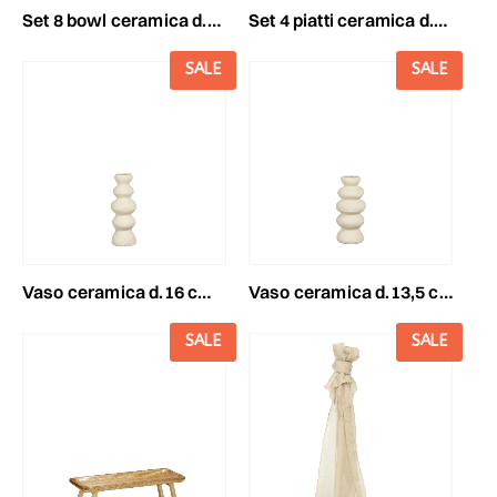
set 8 bowl ceramica d.9cm h.4 cm -layla- ocra/terra
set 4 piatti ceramica d.27,5 cm h.2 cm -nusa- verde
SALE
SALE
vaso ceramica d.16 cm h.38 cm -jano- bianco
vaso ceramica d.13,5 cmh.30 cm -jano- bianco
SALE
SALE