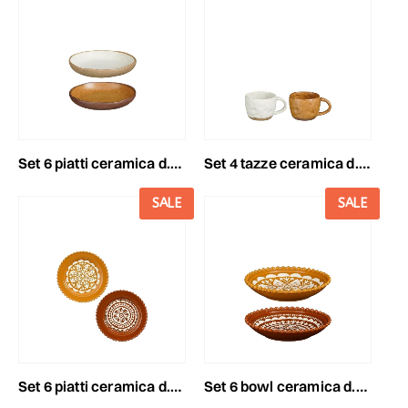
set 6 piatti ceramica d.13 cm h.2,5 cm -elm- beige/marrone
set 4 tazze ceramica d.8,5 h.7,5 cm -elm- beige/marrone
SALE
SALE
set 6 piatti ceramica d.22 cm h.2,5 cm -layla- ocra/terra
set 6 bowl ceramica d.19,5 cm h.4 cm -layla- ocra/terra