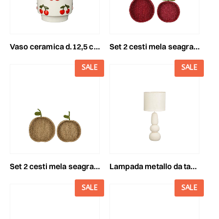
vaso ceramica d.12,5 cmh.11 cm -cherry- bianco/rosso/verde
set 2 cesti mela seagrass 39/34x32/29 cm h.6,5/4,5 cm rosso
SALE
SALE
set 2 cesti mela seagrass 39/34x32/29 cm h.6,5/4,5 cm naturale
lampada metallo da tavolo d.38 cm h.84 cm -menko- crema
SALE
SALE