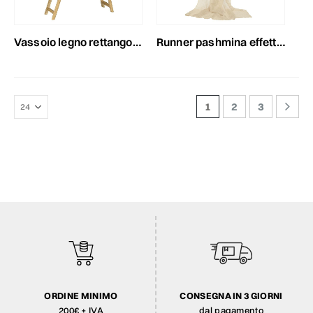
vassoio legno rettangolare c/gambe 40x15 cm h.14,5 cm naturale
runner pashmina effettolino 120cm 95cm beige
1
2
3
ORDINE MINIMO
CONSEGNA IN 3 GIORNI
200€ + IVA
dal pagamento