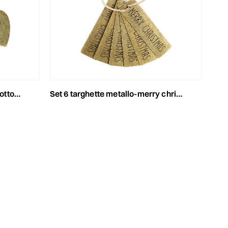
ttone
set 6 targhette metallo-merry christmas- ottone