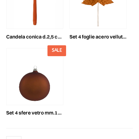
candela conica d.2,5 cmh.25 cm -250/25- conf. pz.12 cognac
set 4 foglie acero velluto conf.pz.3 cognac
SALE
set 4 sfere vetro mm.100 cognac satinato