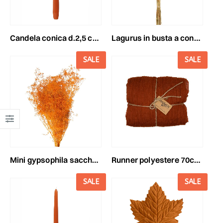
candela conica d.2,5 cmh.30 cm -300/25- conf. pz.12 cognac
lagurus in busta a conogr.100 cognac/11
SALE
SALE
mini gypsophila sacchetto gr.50 cognac 11/p
runner polyestere 70cm 3mt cognac
SALE
SALE