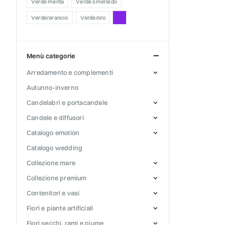
verde menta
verde smeraldo
verde/arancio
verde/oro
menù categorie
arredamento e complementi
autunno-inverno
candelabri e portacandele
candele e diffusori
catalogo emotion
catalogo wedding
collezione mare
collezione premium
contenitori e vasi
fiori e piante artificiali
fiori secchi, rami e piume