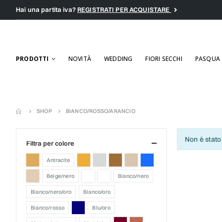
Hai una partita iva?
REGISTRATI PER ACQUISTARE
PRODOTTI
NOVITÀ
WEDDING
FIORI SECCHI
PASQUA
SHOP
BIANCO/ROSSO/ARANCIO
Non è stato
filtra per colore
antracite
beige/nero
bianco/nero
bianco/nero/oro
bianco/oro
bianco/rosso
blu/oro