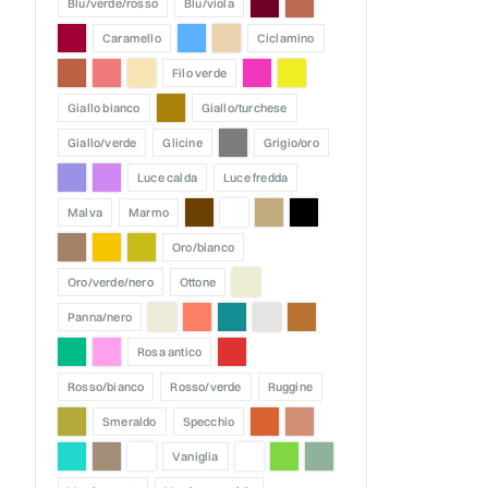
blu/verde/rosso
blu/viola
caramello
ciclamino
filo verde
giallo bianco
giallo/turchese
giallo/verde
glicine
grigio/oro
luce calda
luce fredda
malva
marmo
oro/bianco
oro/verde/nero
ottone
panna/nero
rosa antico
rosso/bianco
rosso/verde
ruggine
smeraldo
specchio
vaniglia