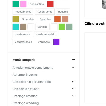
rosa antico
rosso/bianco
rosso/verde
ruggine
smeraldo
specchio
cilindro ve
vaniglia
verde menta
verde smeraldo
verde/arancio
verde/oro
menù categorie
arredamento e complementi
autunno-inverno
candelabri e portacandele
candele e diffusori
catalogo emotion
catalogo wedding