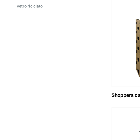
vetro riciclato
shoppers carta sealin