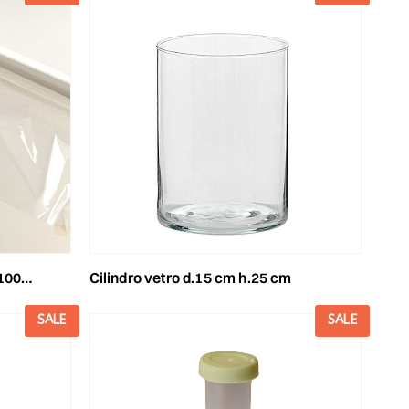
 30my
cilindro vetro d.15 cm h.25 cm
SALE
SALE