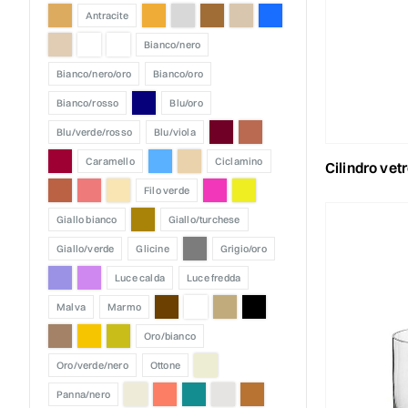
antracite
bianco/nero
bianco/nero/oro
bianco/oro
bianco/rosso
blu/oro
blu/verde/rosso
blu/viola
caramello
ciclamino
cilindro ve
filo verde
giallo bianco
giallo/turchese
giallo/verde
glicine
grigio/oro
luce calda
luce fredda
malva
marmo
oro/bianco
oro/verde/nero
ottone
panna/nero