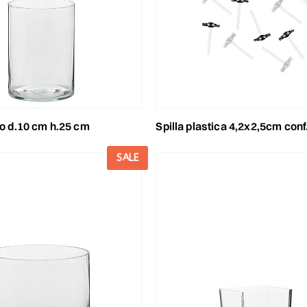
tro d.10 cm h.25 cm
spilla plastica 4,2x2,5cm conf.pz.50 flor clip trasp
SALE