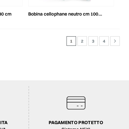
.30 cm
bobina cellophane neutro cm 100x120 mt 40my
1
2
3
4
ITA
PAGAMENTO PROTETTO