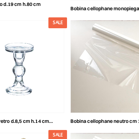
tro d.19 cm h.80 cm
bobina cellophane monopiega neutro cm 50x250 mt 30my 
SALE
o d.8,5 cm h.14 cm trasparente
bobina cellophane neutro cm 100x120 mt
SALE