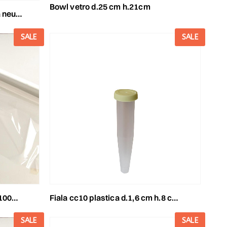
bowl vetro d.25 cm h.21cm
(s/scat.)
SALE
SALE
 35my
fiala cc10 plastica d.1,6 cm h.8 cm conf.pz.100
SALE
SALE