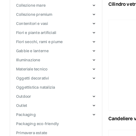
cilindro ve
collezione mare
collezione premium
contenitori e vasi
fiori e piante artificiali
fiori secchi, rami e piume
gabbie e lanterne
illuminazione
materiale tecnico
oggetti decorativi
oggettistica natalizia
outdoor
outlet
packaging
candeliere vetr
packaging eco-friendly
primavera estate