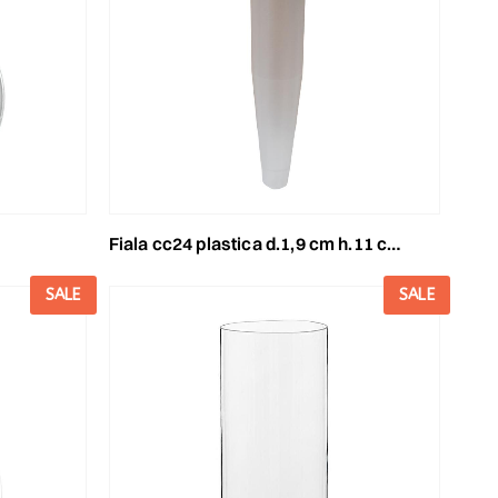
fiala cc24 plastica d.1,9 cm h.11 cm conf.pz.100
SALE
SALE