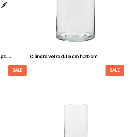
arente
cilindro vetro d.15 cm h.20 cm
SALE
SALE