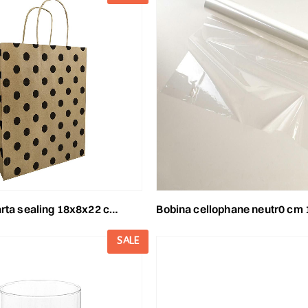
g 18x8x22 cm -pois- conf. pz.50 avana/nero
bobina cellophane neutr0 cm 100x100 mt
SALE