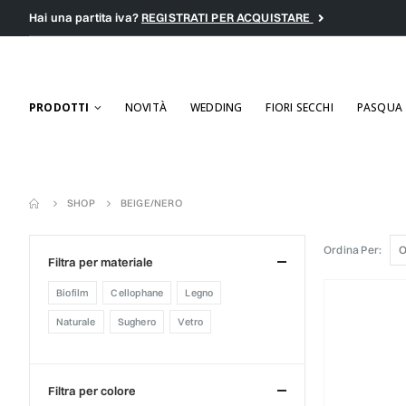
Hai una partita iva?
REGISTRATI PER ACQUISTARE
PRODOTTI
NOVITÀ
WEDDING
FIORI SECCHI
PASQUA
SHOP
BEIGE/NERO
Ordina Per:
filtra per materiale
biofilm
cellophane
legno
naturale
sughero
vetro
filtra per colore