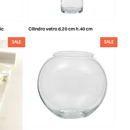
ic
cilindro vetro d.20 cm h.40 cm
SALE
SALE