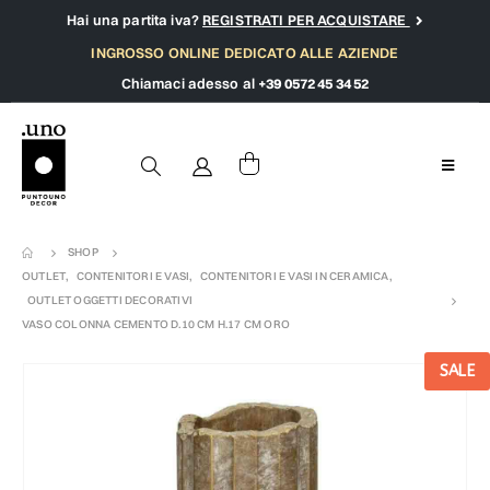
Hai una partita iva?
REGISTRATI PER ACQUISTARE
INGROSSO ONLINE DEDICATO ALLE AZIENDE
Chiamaci adesso al
+39 0572 45 34 52
SHOP
OUTLET
,
CONTENITORI E VASI
,
CONTENITORI E VASI IN CERAMICA
,
OUTLET OGGETTI DECORATIVI
VASO COLONNA CEMENTO D.10 CM H.17 CM ORO
SALE