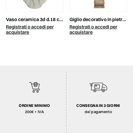
vaso ceramica 3d d.18 cm h.28 cm (s) -fidia- bianco
giglio decorativo in pietra d.25 h.66 cm -impero- grigio/avorio
Registrati o accedi per
Registrati o accedi per
acquistare
acquistare
ORDINE MINIMO
CONSEGNA IN 3 GIORNI
200€ + IVA
dal pagamento