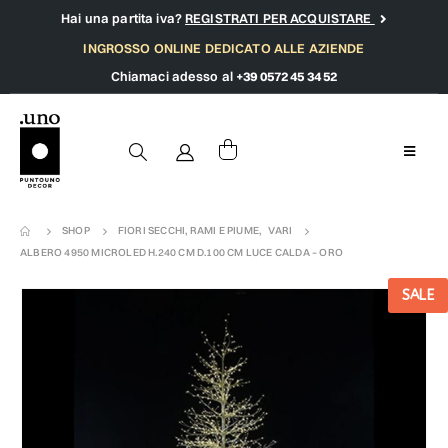
Hai una partita iva?
REGISTRATI PER ACQUISTARE
INGROSSO ONLINE DEDICATO ALLE AZIENDE
Chiamaci adesso al
+39 0572 45 34 52
SHOP
FIORI SECCHI, RAMI E PIUME
,
VARI
ALBERO 4950 MICROLED H.240 CM D.100 CM LUCE CALDA – ORO
SALE