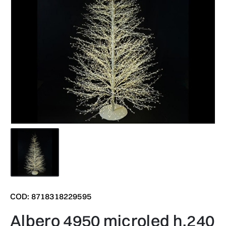
COD: 8718318229595
albero 4950 microled h.240