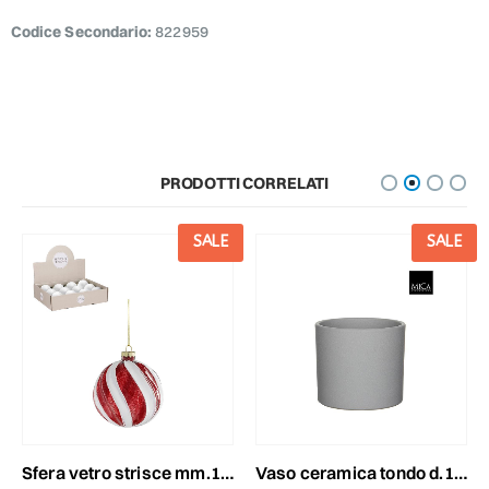
Codice Secondario:
822959
PRODOTTI CORRELATI
SALE
SALE
sfera vetro strisce mm.100 bianco/rosso
vaso ceramica tondo d.17,5 cm h.14,5 cm -era- grigio scuro