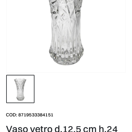
COD: 8719533384151
vaso vetro d.12,5 cm h.24