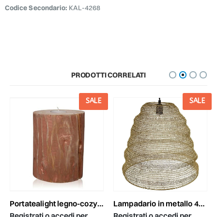
Codice Secondario:
KAL-4268
PRODOTTI CORRELATI
SALE
SALE
portatealight legno-cozy- d11 h13 rame
lampadario in metallo 43x43x40 cm oro
Registrati o accedi per
Registrati o accedi per