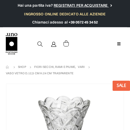
Hai una partita iva?
REGISTRATI PER ACQUISTARE
INGROSSO ONLINE DEDICATO ALLE AZIENDE
Chiamaci adesso al
+39 0572 45 34 52
SHOP
FIORI SECCHI, RAMI E PIUME
,
VARI
VASO VETRO D.12,5 CM H.24 CM TRASPARENTE
SALE