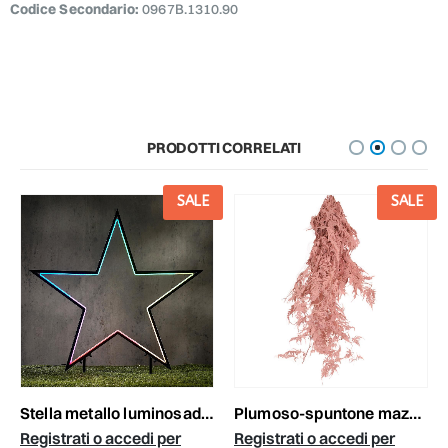
Codice Secondario:
0967B.1310.90
PRODOTTI CORRELATI
SALE
SALE
stella metallo luminosad.60 h.73 cm multicolor -star- esterno
plumoso-spuntone mazzo 10 steli cm.100 rosa scuro
Registrati o accedi per
Registrati o accedi per