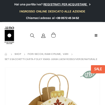
Hai una partita iva?
REGISTRATI PER ACQUISTARE
INGROSSO ONLINE DEDICATO ALLE AZIENDE
Chiamaci adesso al
+39 0572 45 34 52
SHOP
FIORI SECCHI, RAMI E PIUME
,
VARI
SET 5 SACCHETTI CARTA-FOLKY XMAS-18X6H.18CM ROSSO/VERDE/NATURALE
SALE