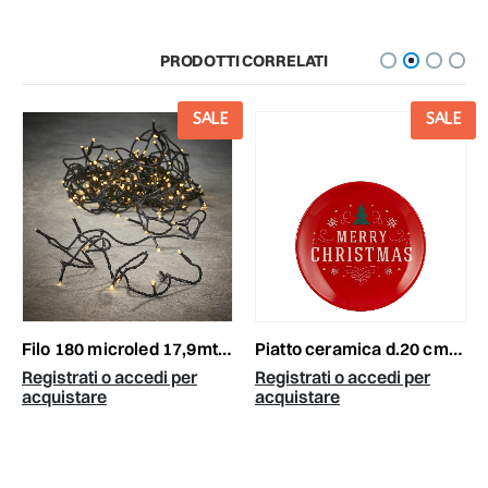
PRODOTTI CORRELATI
SALE
SALE
filo 180 microled 17,9mt. l.calda/f.nero flashing esterno
piatto ceramica d.20 cm-merry christmas- rosso/bianco/verde
Registrati o accedi per
Registrati o accedi per
acquistare
acquistare