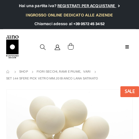
Hai una partita iva?
REGISTRATI PER ACQUISTARE
INGROSSO ONLINE DEDICATO ALLE AZIENDE
Chiamaci adesso al
+39 0572 45 34 52
SHOP
FIORI SECCHI, RAMI E PIUME
,
VARI
SET 144 SFERE PICK VETRO MM.20 BIANCO LANA SATINATO
SALE