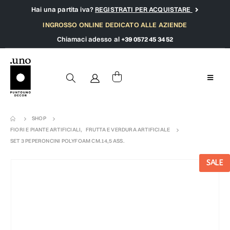
Hai una partita iva?
REGISTRATI PER ACQUISTARE
INGROSSO ONLINE DEDICATO ALLE AZIENDE
Chiamaci adesso al
+39 0572 45 34 52
SHOP
FIORI E PIANTE ARTIFICIALI
,
FRUTTA E VERDURA ARTIFICIALE
SET 3 PEPERONCINI POLYFOAM CM.14,5 ASS.
SALE