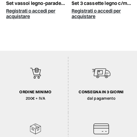
set vassoi legno-paradediamond- cm.32,5 h.3,5 bianco hx
set 3 cassette legno c/manici 18-15-12x18-5-12 h.18-15-12 natur
Registrati o accedi per
Registrati o accedi per
acquistare
acquistare
ORDINE MINIMO
CONSEGNA IN 3 GIORNI
200€ + IVA
dal pagamento