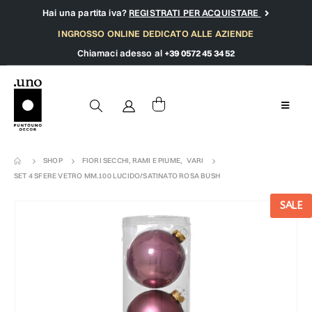
Hai una partita iva?
REGISTRATI PER ACQUISTARE
INGROSSO ONLINE DEDICATO ALLE AZIENDE
Chiamaci adesso al
+39 0572 45 34 52
SHOP
FIORI SECCHI, RAMI E PIUME
,
VARI
SET 4 SFERE VETRO MM.100 LUCIDO/SATINATO ROSA BUSH
SALE