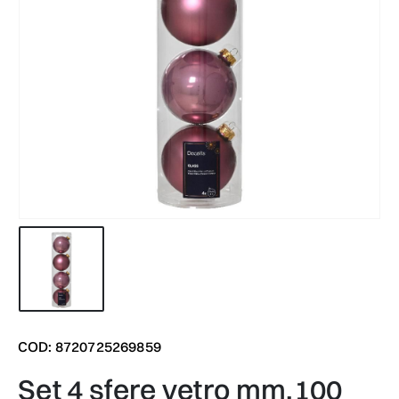
COD: 8720725269859
set 4 sfere vetro mm.100