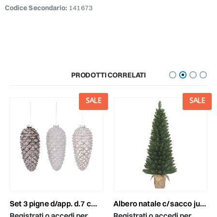
Codice Secondario:
141673
PRODOTTI CORRELATI
SALE
SALE
set 3 pigne d/app. d.7 cm h.16 cm champagne/bianco/argento
albero natale c/sacco juta d.36 h.75 cm tips 70 -gerlos- verde
Registrati o accedi per
Registrati o accedi per