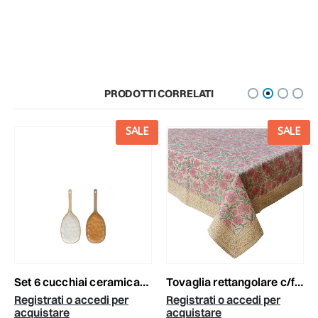
PRODOTTI CORRELATI
SALE
SALE
set 6 cucchiai ceramica20,5x8 cm h.1 cm -elm- beige/marrone
tovaglia rettangolare c/fiori 210x150 cm beige/rosa/verde/ocra
Registrati o accedi per
Registrati o accedi per
acquistare
acquistare