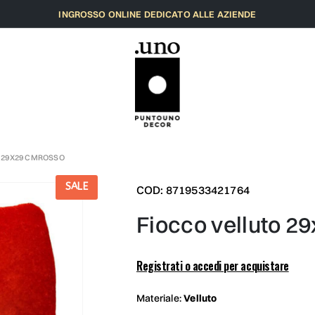
INGROSSO ONLINE DEDICATO ALLE AZIENDE
 29X29 CMROSSO
SALE
COD: 8719533421764
fiocco velluto 
Registrati o accedi per acquistare
Materiale:
Velluto