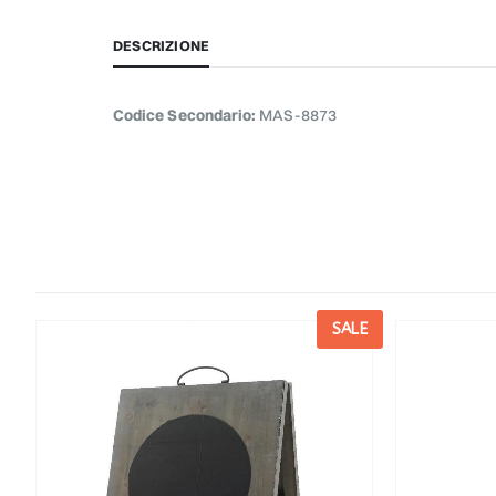
DESCRIZIONE
Codice Secondario:
MAS-8873
E
SALE