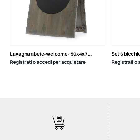
lavagna abete-welcome- 50x4x76 grigio washed
set 6 bicchieri vetro
Registrati o accedi per acquistare
Registrati o