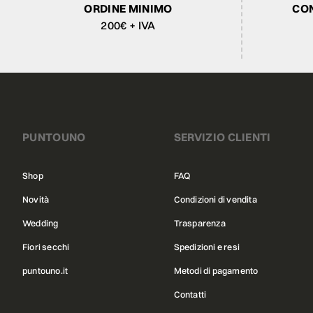
ORDINE MINIMO
CON
200€ + IVA
PUNTOUNO
SERVIZIO CLIENTI
Shop
FAQ
Novità
Condizioni di vendita
Wedding
Trasparenza
Fiori secchi
Spedizioni e resi
puntouno.it
Metodi di pagamento
Contatti