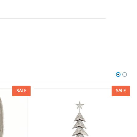
SALE
SALE
R