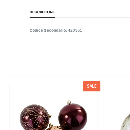
DESCRIZIONE
Codice Secondario:
420351
E
SALE