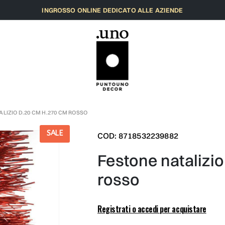
INGROSSO ONLINE DEDICATO ALLE AZIENDE
LIZIO D.20 CM H.270 CM ROSSO
SALE
COD: 8718532239882
festone natalizio d.20 cm h.270 cm
rosso
Registrati o accedi per acquistare