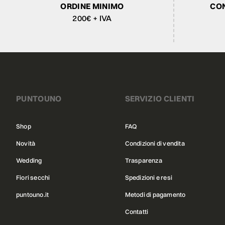
ORDINE MINIMO
CON
200€ + IVA
PUNTOUNO
SERVIZIO CLIENTI
Shop
FAQ
Novità
Condizioni di vendita
Wedding
Trasparenza
Fiori secchi
Spedizioni e resi
puntouno.it
Metodi di pagamento
Contatti