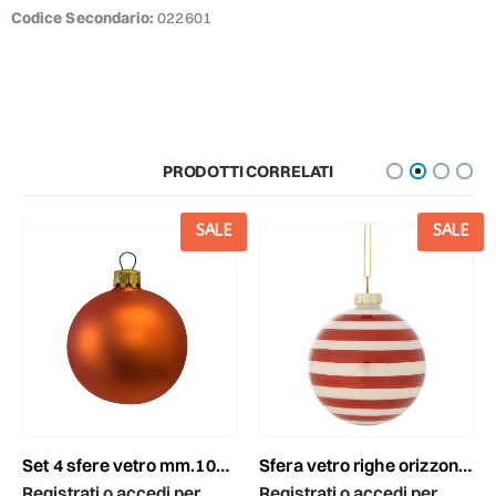
Codice Secondario:
022601
PRODOTTI CORRELATI
SALE
SALE
set 4 sfere vetro mm.100 arancio satinato
sfera vetro righe orizzontali mm.150 bianco/rosso
Registrati o accedi per
Registrati o accedi per