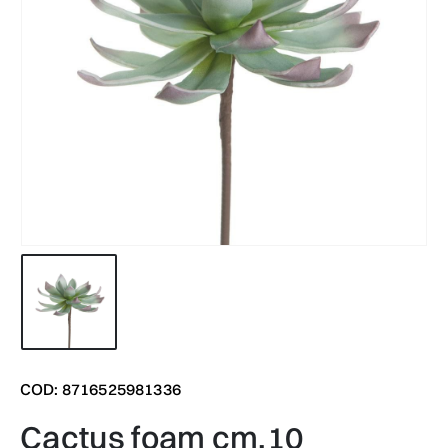
COD: 8716525981336
cactus foam cm.10