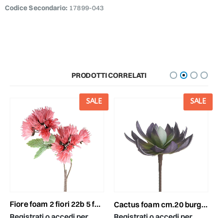
Codice Secondario:
17899-043
PRODOTTI CORRELATI
SALE
SALE
fiore foam 2 fiori 22b 5 foglie 92 cm rosa scuro
cactus foam cm.20 burgundy/verde
Registrati o accedi per
Registrati o accedi per