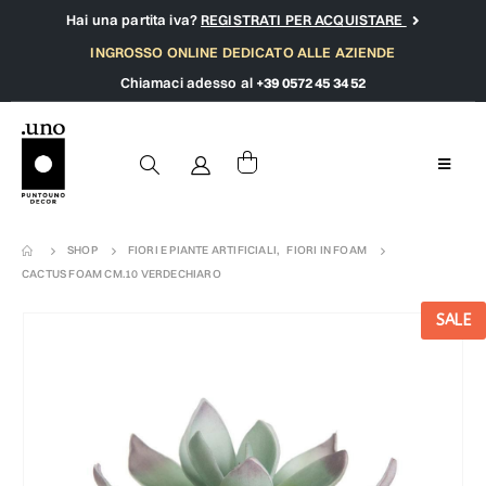
Hai una partita iva?
REGISTRATI PER ACQUISTARE
INGROSSO ONLINE DEDICATO ALLE AZIENDE
Chiamaci adesso al
+39 0572 45 34 52
SHOP
FIORI E PIANTE ARTIFICIALI
,
FIORI IN FOAM
CACTUS FOAM CM.10 VERDECHIARO
SALE