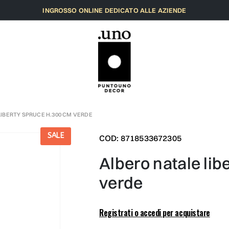
INGROSSO ONLINE DEDICATO ALLE AZIENDE
LIBERTY SPRUCE H.300 CM VERDE
SALE
COD: 8718533672305
albero natale liberty spruce h.300 cm
verde
Registrati o accedi per acquistare