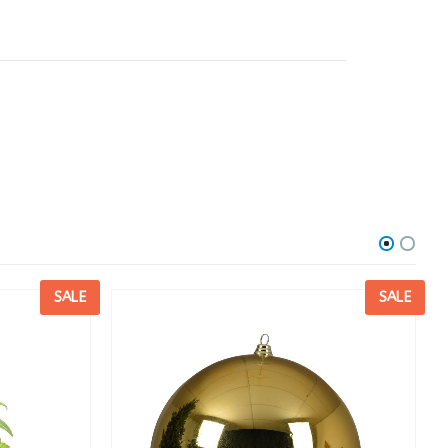
SALE
SALE
R