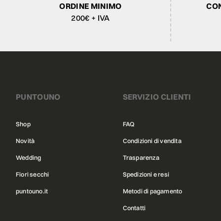
ORDINE MINIMO
CON
200€ + IVA
PUNTOUNO
SERVIZIO CLIENTI
Shop
FAQ
Novità
Condizioni di vendita
Wedding
Trasparenza
Fiori secchi
Spedizioni e resi
puntouno.it
Metodi di pagamento
Contatti