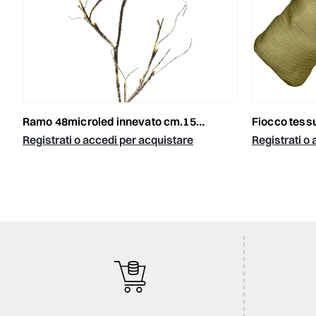
ramo 48microled innevato cm.150 l.calda/f.verde esterno
fiocco tes
Registrati o accedi per acquistare
Registrati o