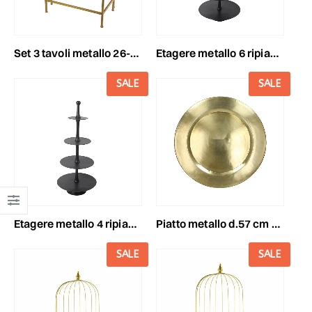
set 3 tavoli metallo 26-38x46-58 cm h.38-58 cm oro
etagere metallo 6 ripiani d.63 cm h.152 cm nero
SALE
SALE
etagere metallo 4 ripiani d.55 cm h.123 cm nero
piatto metallo d.57 cm h.1,5 cm oro
SALE
SALE