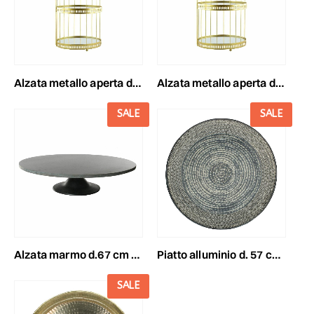
alzata metallo aperta doppia alzata 26x26 h.48 cm c/piani vetro
alzata metallo aperta doppia alzata 30x30 h.52 cm c/piani vetro
SALE
SALE
alzata marmo d.67 cm h.16 cm verde c/base metallo nero
piatto alluminio d. 57 cm h.4,5 cm nero satinato
SALE