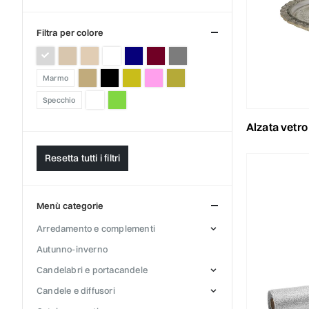
filtra per colore
marmo
specchio
alzata vetro c/ba
Resetta tutti i filtri
menù categorie
arredamento e complementi
autunno-inverno
candelabri e portacandele
candele e diffusori