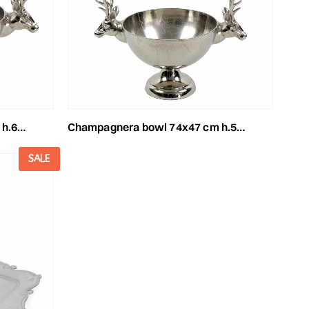
rgento
champagnera bowl 74x47 cm h.54 cm -deer- argento
SALE