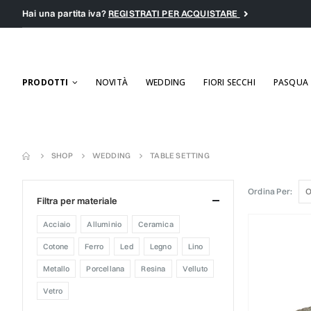
Hai una partita iva?
REGISTRATI PER ACQUISTARE
PRODOTTI
NOVITÀ
WEDDING
FIORI SECCHI
PASQUA
SHOP
WEDDING
TABLE SETTING
Ordina Per:
filtra per materiale
acciaio
alluminio
ceramica
cotone
ferro
led
legno
lino
metallo
porcellana
resina
velluto
vetro