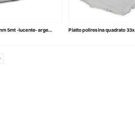
m 5mt -lucente- argento
piatto poliresina quadrato 33x33 cm a