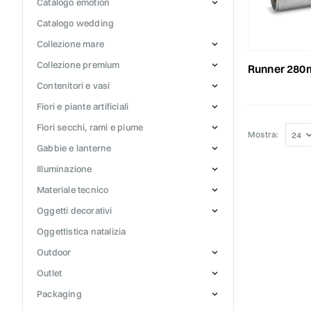
catalogo emotion
catalogo wedding
collezione mare
collezione premium
runner 280m
contenitori e vasi
fiori e piante artificiali
fiori secchi, rami e piume
Mostra:
gabbie e lanterne
illuminazione
materiale tecnico
oggetti decorativi
oggettistica natalizia
outdoor
outlet
packaging