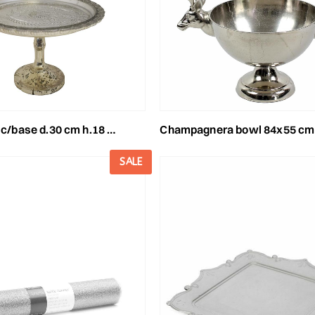
se d.30 cm h.18 cm mercury argento
champagnera bowl 84x55 cm h.67 cm -deer- a
SALE