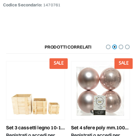
Codice Secondario:
1470761
PRODOTTI CORRELATI
SALE
SALE
set 3 cassetti legno 10-14-18x10-14-18 h.10-14-18 cm naturale
set 4 sfere poly mm.100ass. lucido/satinato rosa cipria
Registrati o accedi per
Registrati o accedi per