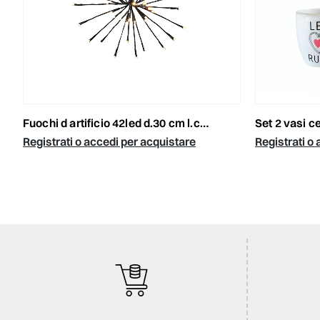
fuochi d artificio 42led d.30 cm l.calda -firework- esterno
set 2 vasi ce
Registrati o accedi per acquistare
Registrati o