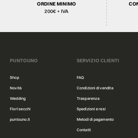
ORDINE MINIMO
CON
200€ + IVA
PUNTOUNO
SERVIZIO CLIENTI
Shop
FAQ
Novità
Condizioni di vendita
Wedding
Trasparenza
Fiori secchi
Spedizioni e resi
puntouno.it
Metodi di pagamento
Contatti