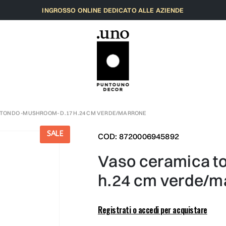
INGROSSO ONLINE DEDICATO ALLE AZIENDE
TONDO -MUSHROOM- D.17 H.24 CM VERDE/MARRONE
SALE
COD: 8720006945892
vaso ceramica tondo -mushroom- d.17
h.24 cm verde/m
Registrati o accedi per acquistare