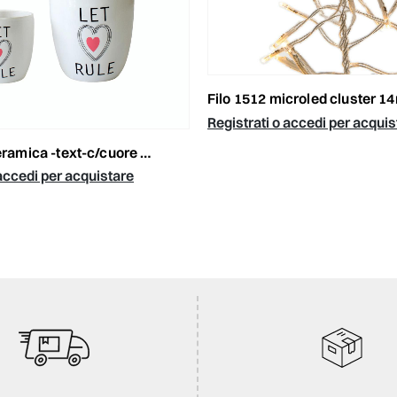
filo 1512 microled cluster 14mt l.calda/f.trasparente 
Registrati o accedi per acquis
ramica -text-c/cuore bianco
 accedi per acquistare