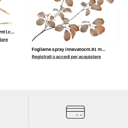
8int.ester
tare
fogliame spray innevatocm.91 marrone
Registrati o accedi per acquistare