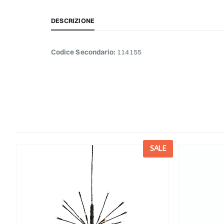
DESCRIZIONE
Codice Secondario:
114155
E
SALE