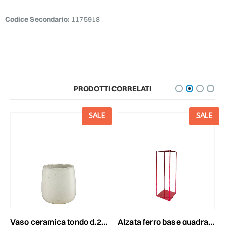
Codice Secondario:
1175918
PRODOTTI CORRELATI
SALE
SALE
vaso ceramica tondo d.23 cm h.24 cm -torino- bianco
alzata ferro base quadrata 38x38 cm h.110 cm fucsia