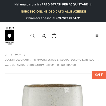
Hai una partita iva?
REGISTRATI PER ACQUISTARE
INGROSSO ONLINE DEDICATO ALLE AZIENDE
Chiamaci adesso al
+39 0572 45 34 52
SHOP
OGGETTI DECORATIVI
,
PRIMAVERA, ESTATE E PASQUA
,
DECORO & ARREDO
VASO CERAMICA TONDO D.43 CM H.50 CM -TORINO- BIANCO
SALE