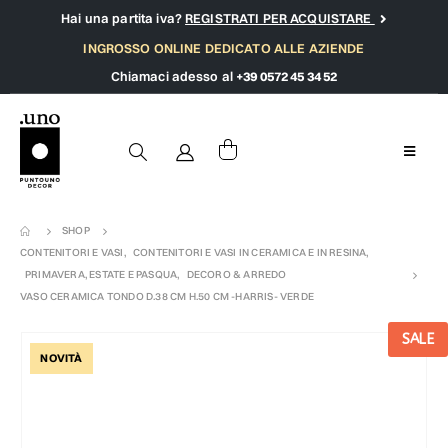
Hai una partita iva?
REGISTRATI PER ACQUISTARE
INGROSSO ONLINE DEDICATO ALLE AZIENDE
Chiamaci adesso al
+39 0572 45 34 52
SHOP
CONTENITORI E VASI
,
CONTENITORI E VASI IN CERAMICA E IN RESINA
,
PRIMAVERA, ESTATE E PASQUA
,
DECORO & ARREDO
VASO CERAMICA TONDO D.38 CM H.50 CM -HARRIS- VERDE
SALE
NOVITÀ