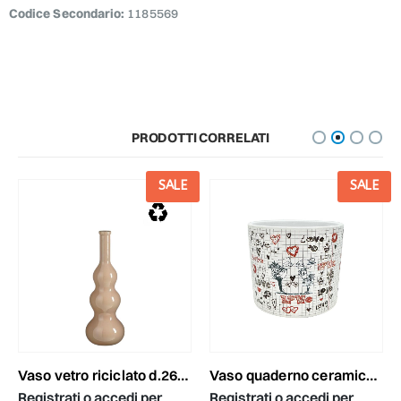
Codice Secondario:
1185569
PRODOTTI CORRELATI
SALE
SALE
vaso vetro riciclato d.26,5 cm h.75 cm -benito- marrone chiaro
vaso quaderno ceramica d.12 cm h.10,5 cm bianco
Registrati o accedi per
Registrati o accedi per