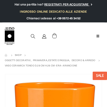
Hai una partita iva?
REGISTRATI PER ACQUISTARE
INGROSSO ONLINE DEDICATO ALLE AZIENDE
Chiamaci adesso al
+39 0572 45 34 52
SHOP
OGGETTI DECORATIVI
,
PRIMAVERA, ESTATE E PASQUA
,
DECORO & ARREDO
VASO CERAMICA TONDO D.28 CM H.26 CM -ERA- ARANCIONE
SALE