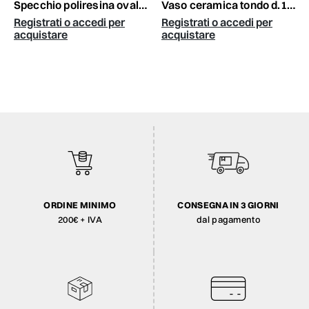
specchio poliresina ovale 27,5x57,5 cm h.2 cm blu
vaso ceramica tondo d.16 cm h.28 cm -lennart- grigio
Registrati o accedi per
Registrati o accedi per
acquistare
acquistare
ORDINE MINIMO
CONSEGNA IN 3 GIORNI
200€ + IVA
dal pagamento