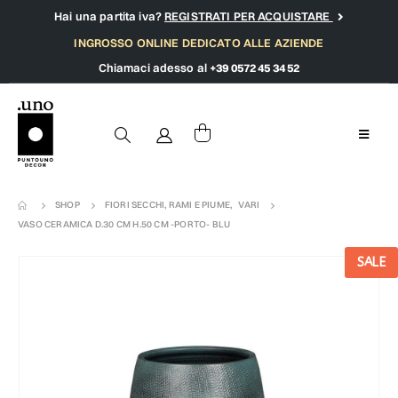
Hai una partita iva?
REGISTRATI PER ACQUISTARE
INGROSSO ONLINE DEDICATO ALLE AZIENDE
Chiamaci adesso al
+39 0572 45 34 52
SHOP
FIORI SECCHI, RAMI E PIUME
,
VARI
VASO CERAMICA D.30 CM H.50 CM -PORTO- BLU
SALE