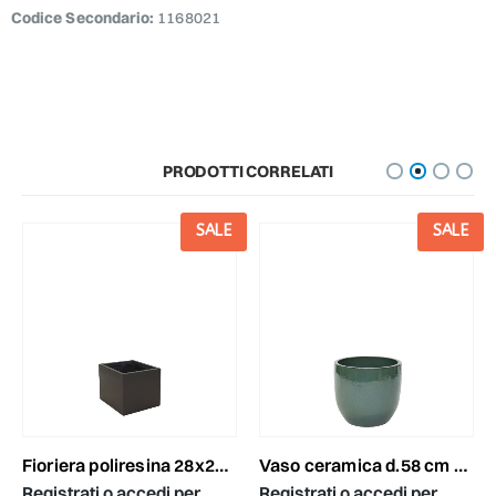
Codice Secondario:
1168021
PRODOTTI CORRELATI
SALE
SALE
fioriera poliresina 28x28 h.28 cm -clayfibre cubihi- antracite
vaso ceramica d.58 cm h.51 cm -noble egg- verde
Registrati o accedi per
Registrati o accedi per