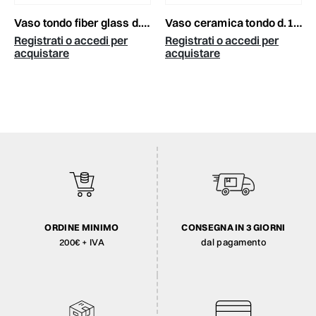
vaso tondo fiber glass d.27 cm h.22 cm (s) nero
vaso ceramica tondo d.17 cm h.13 cm -tommy- verde
Registrati o accedi per
Registrati o accedi per
acquistare
acquistare
ORDINE MINIMO
CONSEGNA IN 3 GIORNI
200€ + IVA
dal pagamento