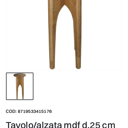
COD: 8719533415176
tavolo/alzata mdf d.25 cm