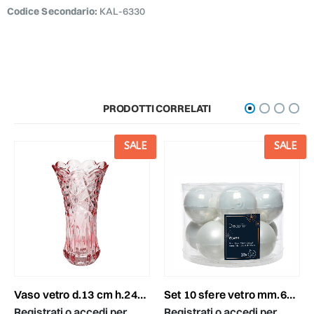
Codice Secondario:
KAL-6330
PRODOTTI CORRELATI
SALE
SALE
vaso ceramica tondo -mushroo
Registrati o 
acquistare
d.13 cm h.24cm rosa
set 10 sfere vetro mm.60 lucido/satinato bianco
 o accedi per
Registrati o accedi per