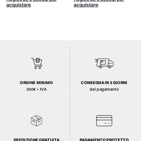
e
acquistare
ORDINE MINIMO
CONSEGNA IN 3 GIORNI
200€ + IVA
dal pagamento
SPEDIZIONE GRATUITA
PAGAMENTO PROTETTO