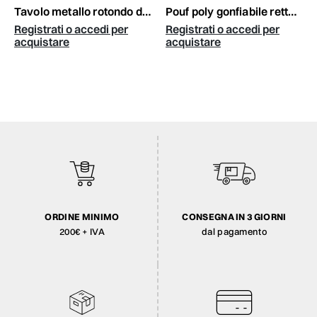
tavolo metallo rotondo d.70 cm h.55 cm -lux- marrone
pouf poly gonfiabile rettangolare 58x58 cm h.23 cm turchese
Registrati o accedi per
Registrati o accedi per
acquistare
acquistare
ORDINE MINIMO
CONSEGNA IN 3 GIORNI
200€ + IVA
dal pagamento