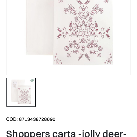
COD: 8713438728690
shoppers carta -jolly deer-