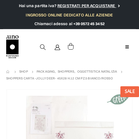
Hai una partita iva?
REGISTRATI PER ACQUISTARE
INGROSSO ONLINE DEDICATO ALLE AZIENDE
Chiamaci adesso al
+39 0572 45 34 52
SHOP
PACKAGING
,
SHOPPERS
,
OGGETTISTICA NATALIZIA
SHOPPERS CARTA -JOLLY DEER- 45X28 H.12 CM PZ.5 BIANCO/ROSSO
SALE