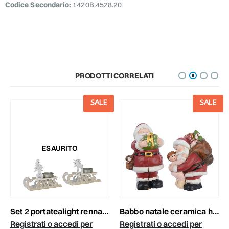
Codice Secondario:
1420B.4528.20
PRODOTTI CORRELATI
SALE
SALE
ESAURITO
set 2 portatealight renna legno 14,5x4,5x11,5 naturale/bianco
babbo natale ceramica h.14,5/16,5 cm 2ass rosso
Registrati o accedi per
Registrati o accedi per