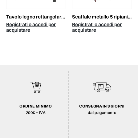
tavolo legno rettangolare 220x100 cm -balok- naturale
scaffale metallo 5 ripiani 118x31 cm h.139 cm rosso
Registrati o accedi per
Registrati o accedi per
acquistare
acquistare
ORDINE MINIMO
CONSEGNA IN 3 GIORNI
200€ + IVA
dal pagamento