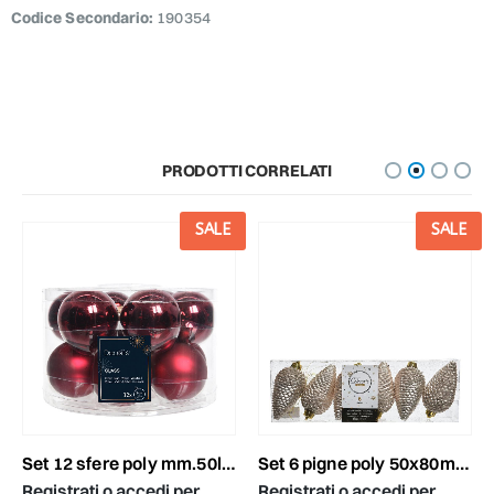
Codice Secondario:
190354
PRODOTTI CORRELATI
SALE
SALE
set 12 sfere poly mm.50lucido/satinato bordeaux
set 6 pigne poly 50x80mm perla glitter
Registrati o accedi per
Registrati o accedi per