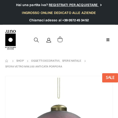
Hai una partita iva?
REGISTRATI PER ACQUISTARE
INGROSSO ONLINE DEDICATO ALLE AZIENDE
Chiamaci adesso al
+39 0572 45 34 52
SHOP
OGGETTI DECORATIVI
,
SFERE NATALE
SFERA VETRO MM.100 ANTICATA PORPORA
SALE