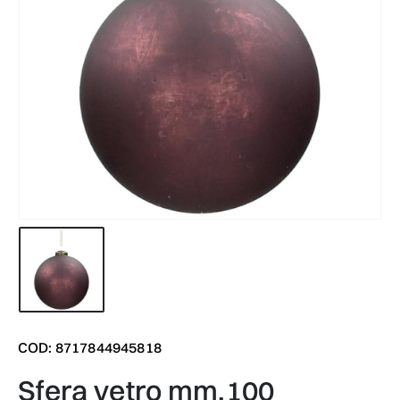
COD: 8717844945818
sfera vetro mm.100