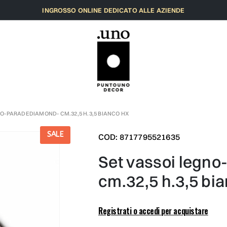
INGROSSO ONLINE DEDICATO ALLE AZIENDE
O-PARADEDIAMOND- CM.32,5 H.3,5 BIANCO HX
SALE
COD: 8717795521635
set vassoi legno-paradediamond-
cm.32,5 h.3,5 bi
Registrati o accedi per acquistare