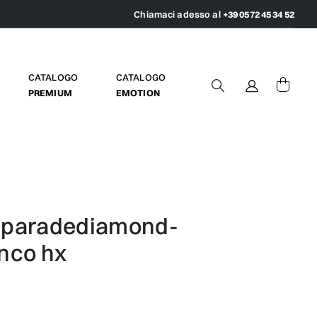
Chiamaci adesso al
+39 0572 45 34 52
CATALOGO
CATALOGO
PREMIUM
EMOTION
anco hx