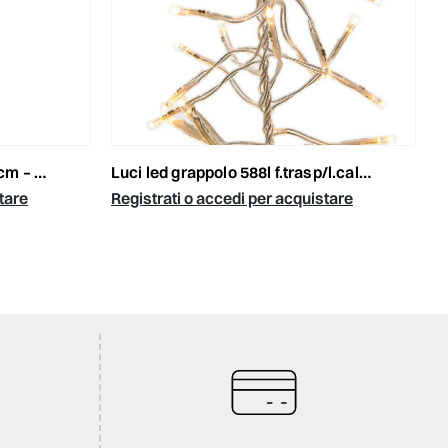
alto/blu
luci led grappolo 588l f.trasp/l.calda interm. 4,5mt. esterno
tare
Registrati o accedi per acquistare