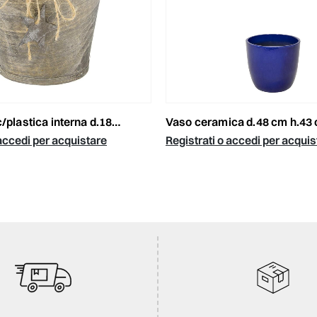
a interna d.18 cm h.16 cm grigio/naturale
vaso ceramica d.48 cm h.43 cm – noble egg- cob
 accedi per acquistare
Registrati o accedi per acquis