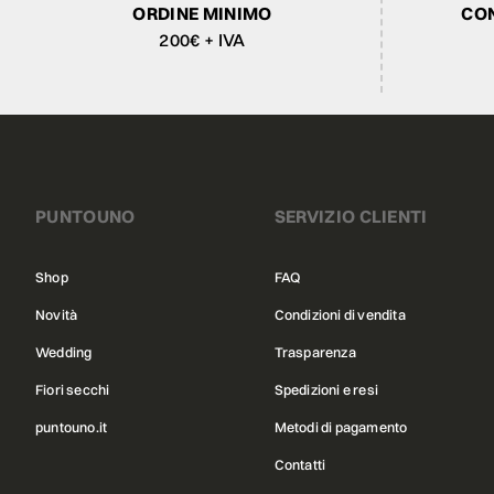
ORDINE MINIMO
CON
200€ + IVA
PUNTOUNO
SERVIZIO CLIENTI
Shop
FAQ
Novità
Condizioni di vendita
Wedding
Trasparenza
Fiori secchi
Spedizioni e resi
puntouno.it
Metodi di pagamento
Contatti