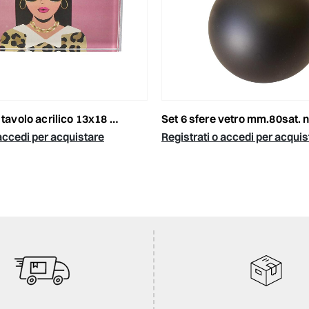
olo acrilico 13x18 cm rosa/fucsia
set 6 sfere vetro mm.80sat. 
 accedi per acquistare
Registrati o accedi per acquis