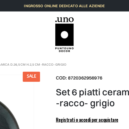
INGROSSO ONLINE DEDICATO ALLE AZIENDE
AMICA D.26,5 CM H.2,5 CM -RACCO- GRIGIO
SALE
COD: 8720362956976
set 6 piatti ceramica d.26,5 cm h.2,5 cm
-racco- grigio
Registrati o accedi per acquistare