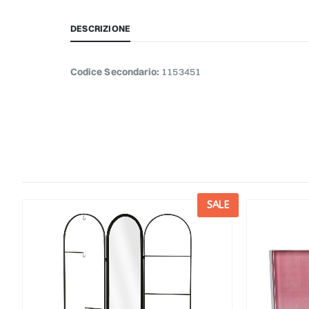
DESCRIZIONE
Codice Secondario:
1153451
E
SALE