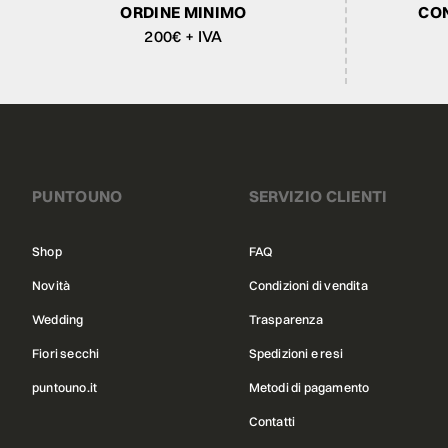
ORDINE MINIMO
CON
200€ + IVA
PUNTOUNO
SERVIZIO CLIENTI
Shop
FAQ
Novità
Condizioni di vendita
Wedding
Trasparenza
Fiori secchi
Spedizioni e resi
puntouno.it
Metodi di pagamento
Contatti