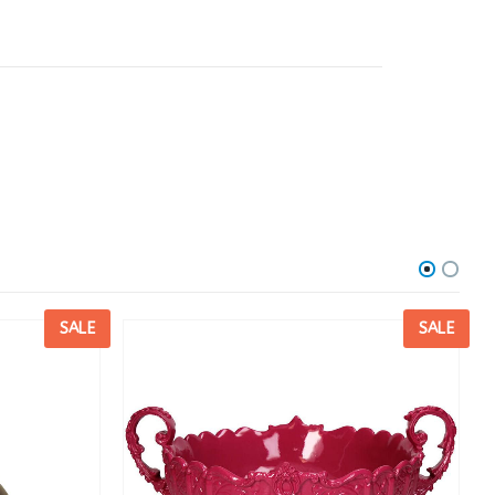
SALE
SALE
R