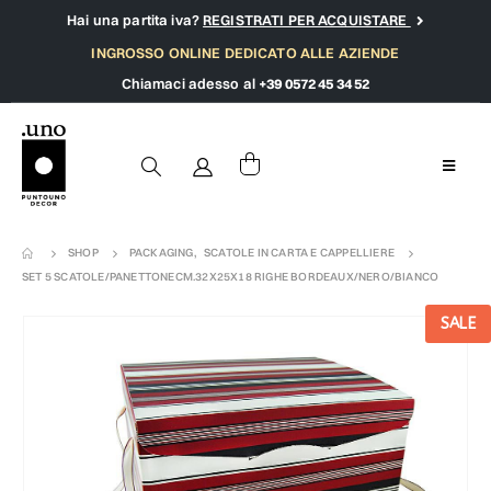
Hai una partita iva?
REGISTRATI PER ACQUISTARE
INGROSSO ONLINE DEDICATO ALLE AZIENDE
Chiamaci adesso al
+39 0572 45 34 52
SHOP
PACKAGING
,
SCATOLE IN CARTA E CAPPELLIERE
SET 5 SCATOLE/PANETTONECM.32X25X18 RIGHE BORDEAUX/NERO/BIANCO
SALE