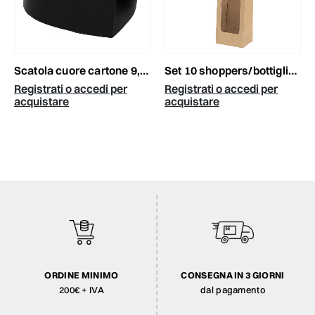
scatola cuore cartone 9,5x7,5 cm h.6,5 cm -heart box- nero
set 10 shoppers/bottiglia cm.12x9x36 avana
Registrati o accedi per
Registrati o accedi per
acquistare
acquistare
ORDINE MINIMO
CONSEGNA IN 3 GIORNI
200€ + IVA
dal pagamento