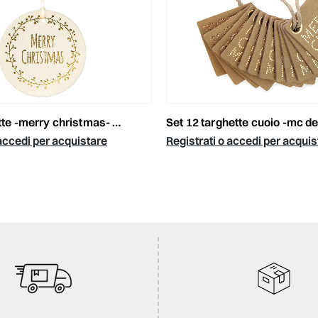
e -merry christmas- panna/oro
set 12 targhette cuoio -mc deluxe- be
 accedi per acquistare
Registrati o accedi per acquis