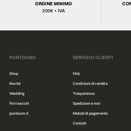
ORDINE MINIMO
CON
200€ + IVA
PUNTOUNO
SERVIZIO CLIENTI
Shop
FAQ
Novità
Condizioni di vendita
Wedding
Trasparenza
Fiori secchi
Spedizioni e resi
puntouno.it
Metodi di pagamento
Contatti