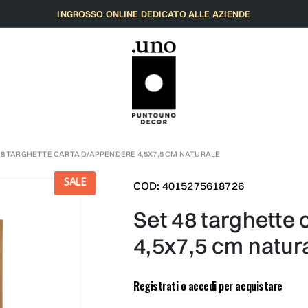
INGROSSO ONLINE DEDICATO ALLE AZIENDE
48 TARGHETTE CARTA D/APPENDERE 4,5X7,5 CM NATURALE
SALE
COD: 4015275618726
set 48 targhette carta d/appendere
4,5x7,5 cm natur
Registrati o accedi per acquistare