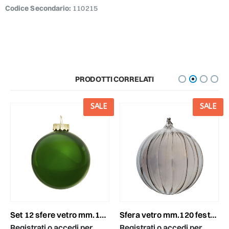
Codice Secondario:
110215
PRODOTTI CORRELATI
SALE
SALE
set 12 sfere vetro mm.100 verde
sfera vetro mm.120 festonata luc. grigio
Registrati o accedi per
Registrati o accedi per