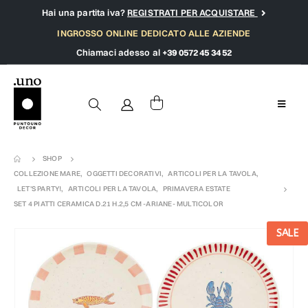
Hai una partita iva?
REGISTRATI PER ACQUISTARE
INGROSSO ONLINE DEDICATO ALLE AZIENDE
Chiamaci adesso al
+39 0572 45 34 52
SHOP
COLLEZIONE MARE
,
OGGETTI DECORATIVI
,
ARTICOLI PER LA TAVOLA
,
LET'S PARTY!
,
ARTICOLI PER LA TAVOLA
,
PRIMAVERA ESTATE
SET 4 PIATTI CERAMICA D.21 H.2,5 CM -ARIANE- MULTICOLOR
SALE